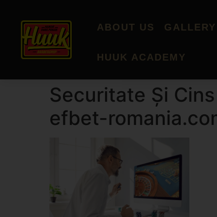
ABOUT US
GALLERY
HUUK ACADEMY
Securitate Și Cin
efbet-romania.co