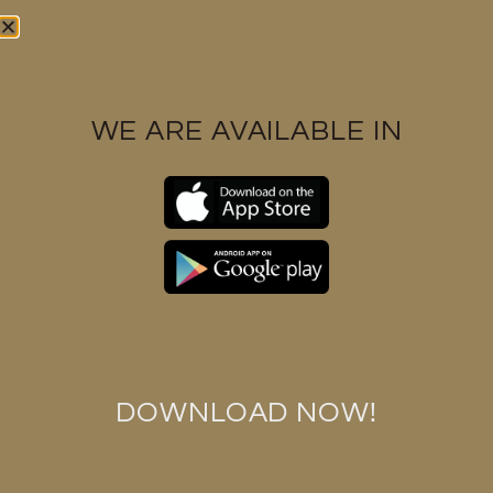
Find us at
WE ARE AVAILABLE IN
Contact us
+6017 3328591
support@huukbarbershop.com
Huuk barbershop (M) Sdn Bhd 1286112-K
DOWNLOAD NOW!
Huuk Barbershop (M) Sdn Bhd © All Rights Reserved