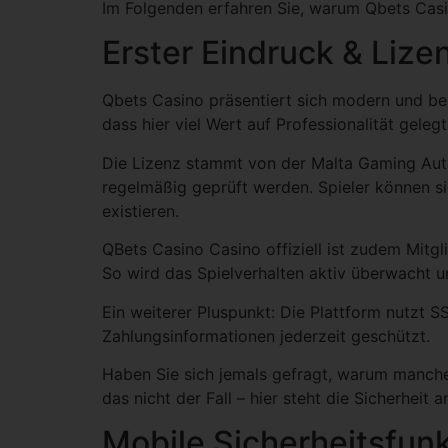
Im Folgenden erfahren Sie, warum Qbets Casin
Erster Eindruck & Lize
Qbets Casino präsentiert sich modern und benu
dass hier viel Wert auf Professionalität gelegt
Die Lizenz stammt von der Malta Gaming Autho
regelmäßig geprüft werden. Spieler können si
existieren.
QBets Casino Casino offiziell ist zudem Mitg
So wird das Spielverhalten aktiv überwacht u
Ein weiterer Pluspunkt: Die Plattform nutzt S
Zahlungsinformationen jederzeit geschützt.
Haben Sie sich jemals gefragt, warum manche 
das nicht der Fall – hier steht die Sicherheit an
Mobile Sicherheitsfunk