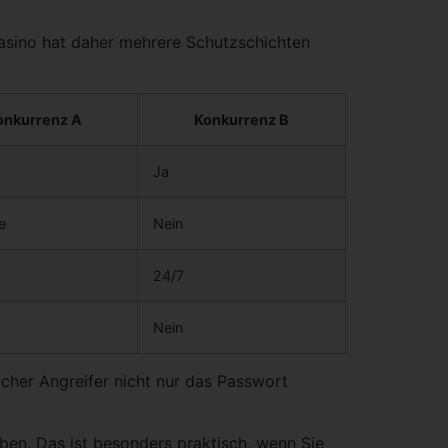
asino hat daher mehrere Schutzschichten
onkurrenz A
Konkurrenz B
Ja
e
Nein
24/7
Nein
cher Angreifer nicht nur das Passwort
ben. Das ist besonders praktisch, wenn Sie