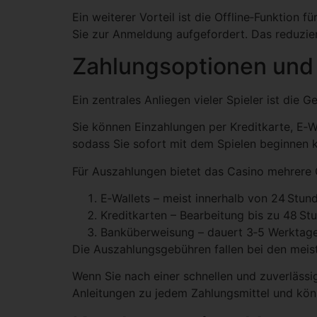
Ein weiterer Vorteil ist die Offline‑Funktion
Sie zur Anmeldung aufgefordert. Das reduzier
Zahlungsoptionen und
Ein zentrales Anliegen vieler Spieler ist die
Sie können Einzahlungen per Kreditkarte, E‑Wal
sodass Sie sofort mit dem Spielen beginnen 
Für Auszahlungen bietet das Casino mehrere 
E‑Wallets – meist innerhalb von 24 Stund
Kreditkarten – Bearbeitung bis zu 48 St
Banküberweisung – dauert 3‑5 Werktage
Die Auszahlungsgebühren fallen bei den meist
Wenn Sie nach einer schnellen und zuverlässi
Anleitungen zu jedem Zahlungsmittel und kön