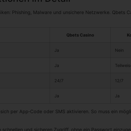
iken: Phishing, Malware und unsichere Netzwerke. Qbets C
Qbets Casino
K
Ja
Nein
Ja
Teilweis
24/7
12/7
Ja
Ja
t sich per App‑Code oder SMS aktivieren. So muss ein mögli
schnellen und sicheren Zugriff, ohne ein Passwort einzuge