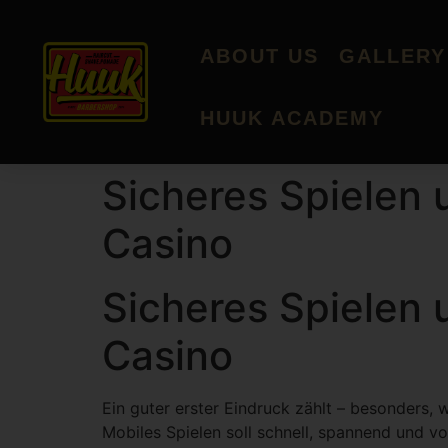
ABOUT US
GALLERY
HUUK ACADEMY
Sicheres Spielen 
Casino
Sicheres Spielen 
Casino
Ein guter erster Eindruck zählt – besonders,
Mobiles Spielen soll schnell, spannend und vor