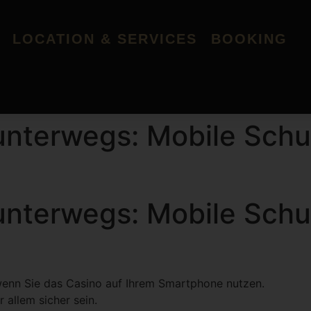
LOCATION & SERVICES
BOOKING
unterwegs: Mobile Schu
unterwegs: Mobile Schu
 wenn Sie das Casino auf Ihrem Smartphone nutzen.
 allem sicher sein.