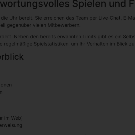
wortungsvolles Spielen und F
ie Uhr bereit. Sie erreichen das Team per Live‑Chat, E‑Mai
rteil gegenüber vielen Mitbewerbern.
dert. Neben den bereits erwähnten Limits gibt es ein Selbs
regelmäßige Spielstatistiken, um Ihr Verhalten im Blick zu
rblick
ionen
n
ur im Web)
berweisung