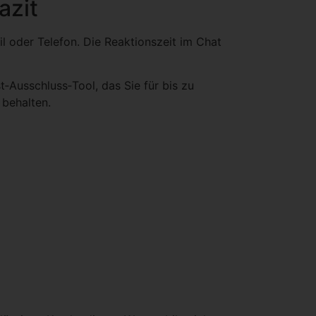
azit
l oder Telefon. Die Reaktionszeit im Chat
t‑Ausschluss‑Tool, das Sie für bis zu
 behalten.