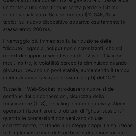
Questa struttura consentiva al giocatore di passare da
un tablet a uno smartphone senza perdere l’ultimo
valore visualizzato. Se il valore era $12 345,78 sul
tablet, sul nuovo dispositivo appariva esattamente lo
stesso entro 200 ms.
Il vantaggio più immediato fu la riduzione delle
“dispute” legate a jackpot non sincronizzati, che nei
report di supporto scendevano dal 12 % al 3 % in sei
mesi. Inoltre, la volatilità percepita diminuisce quando i
giocatori vedono un pool stabile, aumentando il tempo
medio di gioco (average session length) del 15 %.
Tuttavia, i Web‑Socket introdussero nuove sfide:
gestione delle riconnessioni, sicurezza della
trasmissione (TLS), e scaling dei nodi gateway. Alcuni
operatori riscontrarono problemi di “ghost sessions”
quando le connessioni non venivano chiuse
correttamente, portando a conteggi doppi. La soluzione
fu l’implementazione di heartbeat e di un meccanismo