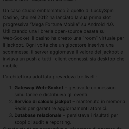
Un caso studio emblematico è quello di LuckySpin
Casino, che nel 2012 ha lanciato la sua prima slot
progressiva “Mega Fortune Mobile” su Android 4.0.
Utilizzando una libreria open‑source basata su
Web‑Socket, il casinò ha creato una “room” virtuale per
il jackpot. Ogni volta che un giocatore inseriva una
scommessa, il server aggiornava il valore del jackpot e
inviava un push a tutti i client connessi, sia desktop che
mobile.
L’architettura adottata prevedeva tre livelli:
Gateway Web‑Socket
– gestiva le connessioni
simultanee e distribuiva gli eventi.
Service di calcolo jackpot
– mantenuto in memoria
Redis per garantire aggiornamenti atomici.
Database relazionale
– persisteva i risultati per
scopi di audit e reporting.