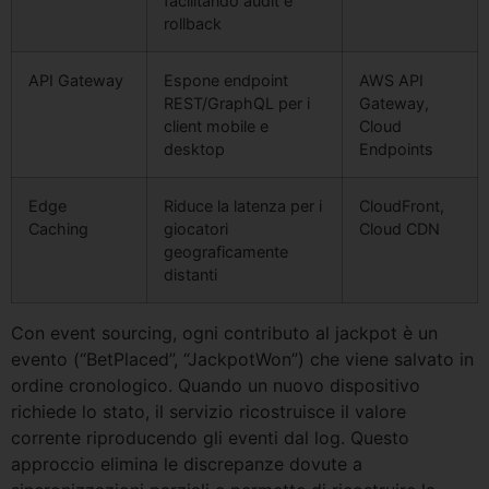
facilitando audit e
rollback
API Gateway
Espone endpoint
AWS API
REST/GraphQL per i
Gateway,
client mobile e
Cloud
desktop
Endpoints
Edge
Riduce la latenza per i
CloudFront,
Caching
giocatori
Cloud CDN
geograficamente
distanti
Con event sourcing, ogni contributo al jackpot è un
evento (“BetPlaced”, “JackpotWon”) che viene salvato in
ordine cronologico. Quando un nuovo dispositivo
richiede lo stato, il servizio ricostruisce il valore
corrente riproducendo gli eventi dal log. Questo
approccio elimina le discrepanze dovute a