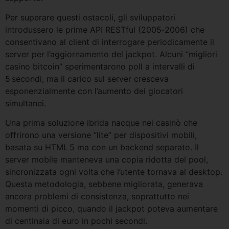
Per superare questi ostacoli, gli sviluppatori
introdussero le prime API RESTful (2005‑2006) che
consentivano al client di interrogare periodicamente il
server per l’aggiornamento del jackpot. Alcuni “migliori
casino bitcoin” sperimentarono poll a intervalli di
5 secondi, ma il carico sul server cresceva
esponenzialmente con l’aumento dei giocatori
simultanei.
Una prima soluzione ibrida nacque nei casinò che
offrirono una versione “lite” per dispositivi mobili,
basata su HTML 5 ma con un backend separato. Il
server mobile manteneva una copia ridotta del pool,
sincronizzata ogni volta che l’utente tornava al desktop.
Questa metodologia, sebbene migliorata, generava
ancora problemi di consistenza, soprattutto nei
momenti di picco, quando il jackpot poteva aumentare
di centinaia di euro in pochi secondi.