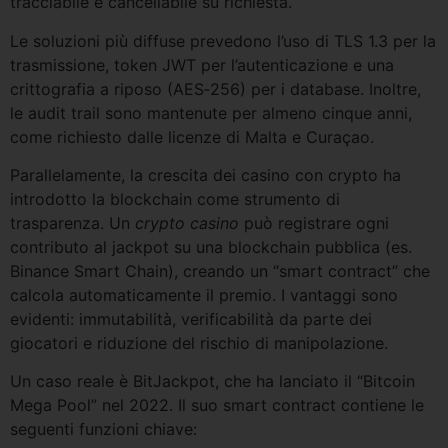
tracciabile e cancellabile su richiesta.
Le soluzioni più diffuse prevedono l’uso di TLS 1.3 per la
trasmissione, token JWT per l’autenticazione e una
crittografia a riposo (AES‑256) per i database. Inoltre,
le audit trail sono mantenute per almeno cinque anni,
come richiesto dalle licenze di Malta e Curaçao.
Parallelamente, la crescita dei casino con crypto ha
introdotto la blockchain come strumento di
trasparenza. Un
crypto casino
può registrare ogni
contributo al jackpot su una blockchain pubblica (es.
Binance Smart Chain), creando un “smart contract” che
calcola automaticamente il premio. I vantaggi sono
evidenti: immutabilità, verificabilità da parte dei
giocatori e riduzione del rischio di manipolazione.
Un caso reale è BitJackpot, che ha lanciato il “Bitcoin
Mega Pool” nel 2022. Il suo smart contract contiene le
seguenti funzioni chiave: