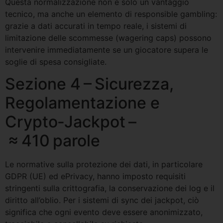
Questa normalizzazione non è solo un vantaggio
tecnico, ma anche un elemento di responsible gambling:
grazie a dati accurati in tempo reale, i sistemi di
limitazione delle scommesse (wagering caps) possono
intervenire immediatamente se un giocatore supera le
soglie di spesa consigliate.
Sezione 4 – Sicurezza,
Regolamentazione e
Crypto‑Jackpot –
≈ 410 parole
Le normative sulla protezione dei dati, in particolare
GDPR (UE) ed ePrivacy, hanno imposto requisiti
stringenti sulla crittografia, la conservazione dei log e il
diritto all’oblio. Per i sistemi di sync dei jackpot, ciò
significa che ogni evento deve essere anonimizzato,