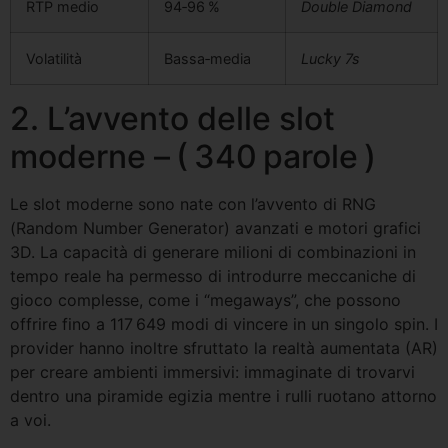
RTP medio
94‑96 %
Double Diamond
Volatilità
Bassa‑media
Lucky 7s
2. L’avvento delle slot
moderne – ( 340 parole )
Le slot moderne sono nate con l’avvento di RNG
(Random Number Generator) avanzati e motori grafici
3D. La capacità di generare milioni di combinazioni in
tempo reale ha permesso di introdurre meccaniche di
gioco complesse, come i “megaways”, che possono
offrire fino a 117 649 modi di vincere in un singolo spin. I
provider hanno inoltre sfruttato la realtà aumentata (AR)
per creare ambienti immersivi: immaginate di trovarvi
dentro una piramide egizia mentre i rulli ruotano attorno
a voi.