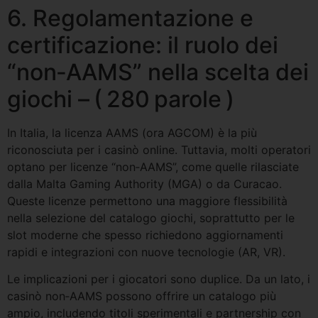
6. Regolamentazione e
certificazione: il ruolo dei
“non‑AAMS” nella scelta dei
giochi – ( 280 parole )
In Italia, la licenza AAMS (ora AGCOM) è la più
riconosciuta per i casinò online. Tuttavia, molti operatori
optano per licenze “non‑AAMS”, come quelle rilasciate
dalla Malta Gaming Authority (MGA) o da Curacao.
Queste licenze permettono una maggiore flessibilità
nella selezione del catalogo giochi, soprattutto per le
slot moderne che spesso richiedono aggiornamenti
rapidi e integrazioni con nuove tecnologie (AR, VR).
Le implicazioni per i giocatori sono duplice. Da un lato, i
casinò non‑AAMS possono offrire un catalogo più
ampio, includendo titoli sperimentali e partnership con