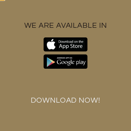
WE ARE AVAILABLE IN
Contact us
+6017 3328591
support@huukbarbershop.com
Huuk barbershop (M) Sdn Bhd 1286112-K
DOWNLOAD NOW!
Huuk Barbershop (M) Sdn Bhd © All Rights Reserved