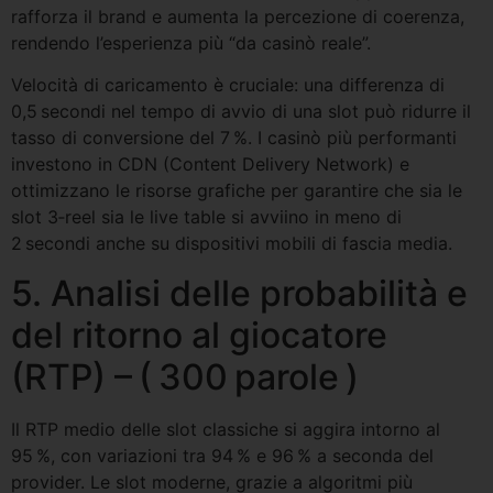
rafforza il brand e aumenta la percezione di coerenza,
rendendo l’esperienza più “da casinò reale”.
Velocità di caricamento è cruciale: una differenza di
0,5 secondi nel tempo di avvio di una slot può ridurre il
tasso di conversione del 7 %. I casinò più performanti
investono in CDN (Content Delivery Network) e
ottimizzano le risorse grafiche per garantire che sia le
slot 3‑reel sia le live table si avviino in meno di
2 secondi anche su dispositivi mobili di fascia media.
5. Analisi delle probabilità e
del ritorno al giocatore
(RTP) – ( 300 parole )
Il RTP medio delle slot classiche si aggira intorno al
95 %, con variazioni tra 94 % e 96 % a seconda del
provider. Le slot moderne, grazie a algoritmi più