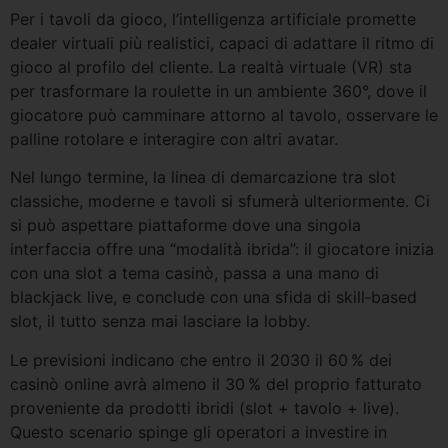
Per i tavoli da gioco, l’intelligenza artificiale promette
dealer virtuali più realistici, capaci di adattare il ritmo di
gioco al profilo del cliente. La realtà virtuale (VR) sta
per trasformare la roulette in un ambiente 360°, dove il
giocatore può camminare attorno al tavolo, osservare le
palline rotolare e interagire con altri avatar.
Nel lungo termine, la linea di demarcazione tra slot
classiche, moderne e tavoli si sfumerà ulteriormente. Ci
si può aspettare piattaforme dove una singola
interfaccia offre una “modalità ibrida”: il giocatore inizia
con una slot a tema casinò, passa a una mano di
blackjack live, e conclude con una sfida di skill‑based
slot, il tutto senza mai lasciare la lobby.
Le previsioni indicano che entro il 2030 il 60 % dei
casinò online avrà almeno il 30 % del proprio fatturato
proveniente da prodotti ibridi (slot + tavolo + live).
Questo scenario spinge gli operatori a investire in