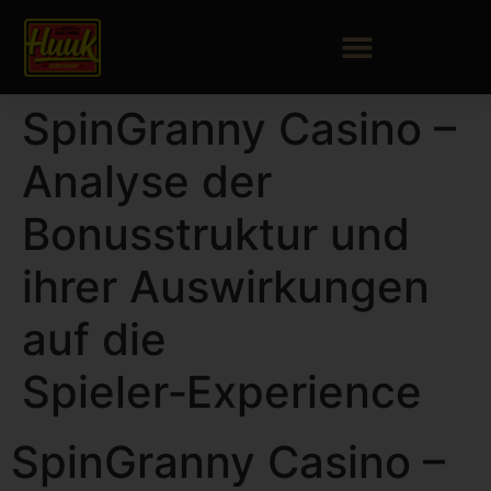
SpinGranny Casino –
Analyse der
Bonusstruktur und
ihrer Auswirkungen
auf die
Spieler‑Experience
SpinGranny Casino –