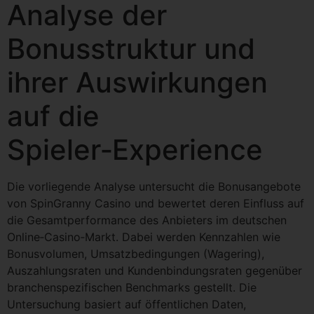
Analyse der
Bonusstruktur und
ihrer Auswirkungen
auf die
Spieler‑Experience
Die vorliegende Analyse untersucht die Bonusangebote
von SpinGranny Casino und bewertet deren Einfluss auf
die Gesamtperformance des Anbieters im deutschen
Online‑Casino‑Markt. Dabei werden Kennzahlen wie
Bonusvolumen, Umsatzbedingungen (Wagering),
Auszahlungsraten und Kundenbindungsraten gegenüber
branchenspezifischen Benchmarks gestellt. Die
Untersuchung basiert auf öffentlichen Daten,