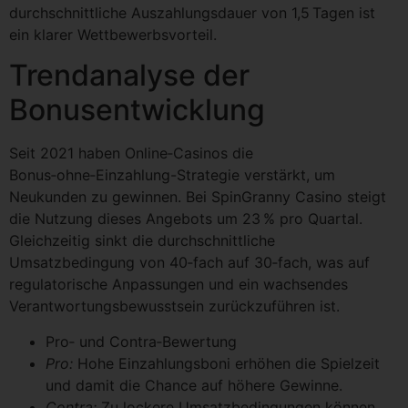
durchschnittliche Auszahlungsdauer von 1,5 Tagen ist
ein klarer Wettbewerbsvorteil.
Trendanalyse der
Bonusentwicklung
Seit 2021 haben Online‑Casinos die
Bonus‑ohne‑Einzahlung-Strategie verstärkt, um
Neukunden zu gewinnen. Bei SpinGranny Casino steigt
die Nutzung dieses Angebots um 23 % pro Quartal.
Gleichzeitig sinkt die durchschnittliche
Umsatzbedingung von 40‑fach auf 30‑fach, was auf
regulatorische Anpassungen und ein wachsendes
Verantwortungsbewusstsein zurückzuführen ist.
Pro‑ und Contra‑Bewertung
Pro:
Hohe Einzahlungsboni erhöhen die Spielzeit
und damit die Chance auf höhere Gewinne.
Contra:
Zu lockere Umsatzbedingungen können