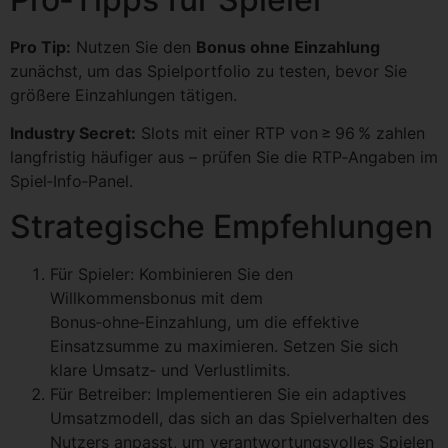
Pro Tip:
Nutzen Sie den
Bonus ohne Einzahlung
zunächst, um das Spielportfolio zu testen, bevor Sie
größere Einzahlungen tätigen.
Industry Secret:
Slots mit einer RTP von ≥ 96 % zahlen
langfristig häufiger aus – prüfen Sie die RTP‑Angaben im
Spiel‑Info‑Panel.
Strategische Empfehlungen
Für Spieler: Kombinieren Sie den
Willkommensbonus mit dem
Bonus‑ohne‑Einzahlung, um die effektive
Einsatzsumme zu maximieren. Setzen Sie sich
klare Umsatz‑ und Verlustlimits.
Für Betreiber: Implementieren Sie ein adaptives
Umsatzmodell, das sich an das Spielverhalten des
Nutzers anpasst, um verantwortungsvolles Spielen