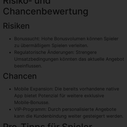
Risiko‑ und
Chancenbewertung
Risiken
Bonussucht: Hohe Bonusvolumen können Spieler
zu übermäßigem Spielen verleiten.
Regulatorische Änderungen: Strengere
Umsatzbedingungen könnten das aktuelle Angebot
beeinflussen.
Chancen
Mobile Expansion: Die bereits vorhandene native
App bietet Potenzial für weitere exklusive
Mobile‑Bonusse.
VIP‑Programm: Durch personalisierte Angebote
kann die Kundenbindung weiter gesteigert werden.
Pro‑Tipps für Spieler