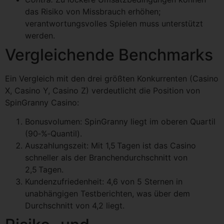
das Risiko von Missbrauch erhöhen;
verantwortungsvolles Spielen muss unterstützt
werden.
Vergleichende Benchmarks
Ein Vergleich mit den drei größten Konkurrenten (Casino
X, Casino Y, Casino Z) verdeutlicht die Position von
SpinGranny Casino:
Bonusvolumen: SpinGranny liegt im oberen Quartil
(90‑%‑Quantil).
Auszahlungszeit: Mit 1,5 Tagen ist das Casino
schneller als der Branchendurchschnitt von
2,5 Tagen.
Kundenzufriedenheit: 4,6 von 5 Sternen in
unabhängigen Testberichten, was über dem
Durchschnitt von 4,2 liegt.