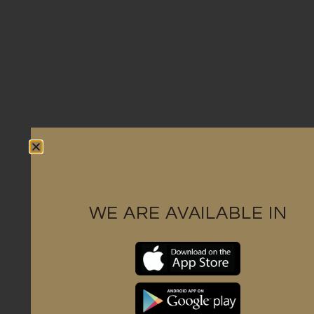
WE ARE AVAILABLE IN