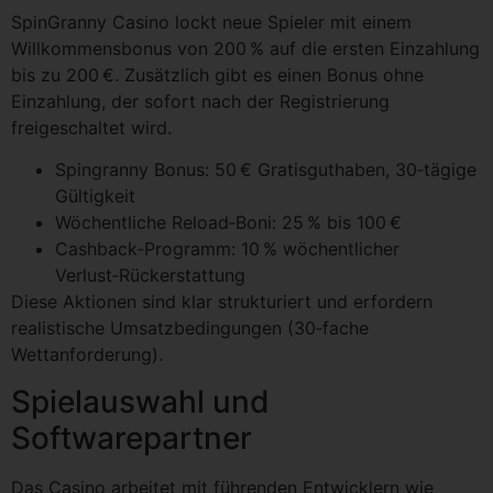
SpinGranny Casino lockt neue Spieler mit einem
Willkommensbonus von 200 % auf die ersten Einzahlung
bis zu 200 €. Zusätzlich gibt es einen Bonus ohne
Einzahlung, der sofort nach der Registrierung
freigeschaltet wird.
Spingranny Bonus: 50 € Gratisguthaben, 30‑tägige
Gültigkeit
Wöchentliche Reload‑Boni: 25 % bis 100 €
Cashback‑Programm: 10 % wöchentlicher
Verlust‑Rückerstattung
Diese Aktionen sind klar strukturiert und erfordern
realistische Umsatzbedingungen (30‑fache
Wettanforderung).
Spielauswahl und
Softwarepartner
Das Casino arbeitet mit führenden Entwicklern wie