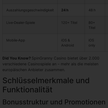
Auszahlungsgeschwindigkeit
24 h
48 h
Live‑Dealer‑Spiele
120+ Titel
80+
Titel
Mobile‑App
iOS &
iOS
Android
only
Did You Know?
SpinGranny Casino bietet über 2.000
verschiedene Casinospiele an – mehr als die meisten
europäischen Anbieter zusammen.
Schlüsselmerkmale und
Funktionalität
Bonusstruktur und Promotionen