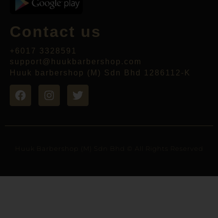
Contact us
+6017 3328591
support@huukbarbershop.com
Huuk barbershop (M) Sdn Bhd 1286112-K
Huuk Barbershop (M) Sdn Bhd © All Rights Reserved