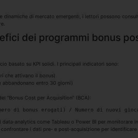
e dinamiche di mercato emergenti, i lettori possono consul
re.
enefici dei programmi bonus po
io basato su KPI solidi. I principali indicatori sono:
ri che attivano il bonus)
he abbandonano entro 30 giorni)
el “Bonus Cost per Acquisition” (BCA):
mero di bonus erogati) / Numero di nuovi gioc
di data‑analytics come Tableau o Power BI per monitorare in 
 confrontare i dati pre‑ e post‑acquisizione per identificare