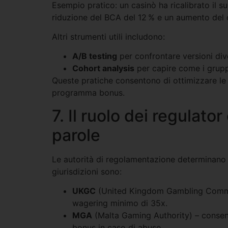
Esempio pratico: un casinò ha ricalibrato il 
riduzione del BCA del 12 % e un aumento del c
Altri strumenti utili includono:
A/B testing
per confrontare versioni div
Cohort analysis
per capire come i grupp
Queste pratiche consentono di ottimizzare le p
programma bonus.
7. Il ruolo dei regulato
parole
Le autorità di regolamentazione determinano i l
giurisdizioni sono:
UKGC
(United Kingdom Gambling Commissi
wagering minimo di 35x.
MGA
(Malta Gaming Authority) – consente
bonus in caso di abuso.