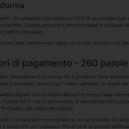
taforma
nterno. Un operatore che utilizza un SDK di un provider può
iché mesi. Questo accorcia il time‑to‑market e consente di
i traffico immediati.
zzazione della piattaforma creano un circolo virtuoso: più gi
ori di pagamento – 260 parole
 per l’attivazione di un bonus. Se il giocatore deve attender
zati in soluzioni “instant‑pay” hanno cambiato le regole del
 wallet digitale che consente depositi in tempo reale tramit
stant 50 %” che si attiva entro 10 secondi dal click sul pul
 % rispetto alla media del settore.
posito. Un operatore che collabora con un provider di carte 
e a bonus VIP con cashback fino al 20 % su perdite settiman