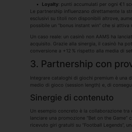
Loyalty
: punti accumulati per ogni €1 sc
Le partnership influenzano direttamente la str
esclusivi su titoli non disponibili altrove, 
possibile un “bonus instant win” che si attiv
Un caso reale: un casinò non AAMS ha lanciat
acquisito. Grazie alla sinergia, il casinò ha p
conversione a +12 % rispetto alla media di set
3. Partnership con pro
Integrare cataloghi di giochi premium è una de
medio di gioco (session length) e, di consegu
Sinergie di contenuto
Un esempio concreto è la collaborazione tra u
lanciare una promozione “Bet on the Game” che o
ricevuto giri gratuiti su “Football Legends”, 