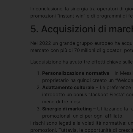
In conclusione, la sinergia tra operatori di g
promozioni “instant win” e di programmi di fe
5. Acquisizioni di marc
Nel 2022 un grande gruppo europeo ha acquisi
mercato con più di 70 milioni di giocatori po
L’acquisizione ha avuto tre effetti chiave sull
Personalizzazione normativa
– In Messi
proprietario ha quindi creato un “Welcom
Adattamento culturale
– Le preferenze d
introdotto un bonus “Jackpot Fiesta” con
meno di tre mesi.
Sinergie di marketing
– Utilizzando la r
promozionali unici per ogni affiliato.
I rischi sono legati alla volatilità normativa
promozioni. Tuttavia, le opportunità di cresc