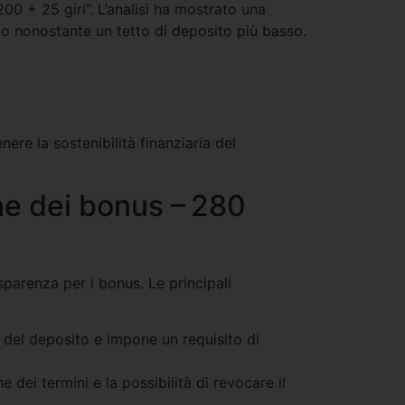
0 + 25 giri”. L’analisi ha mostrato una
to nonostante un tetto di deposito più basso.
re la sostenibilità finanziaria del
ione dei bonus – 280
sparenza per i bonus. Le principali
del deposito e impone un requisito di
dei termini e la possibilità di revocare il