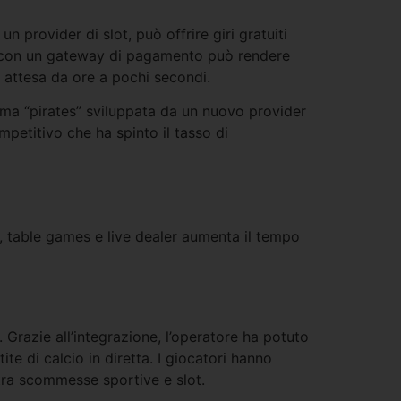
 provider di slot, può offrire giri gratuiti
rdo con un gateway di pagamento può rendere
i attesa da ore a pochi secondi.
ema “pirates” sviluppata da un nuovo provider
ompetitivo che ha spinto il tasso di
ot, table games e live dealer aumenta il tempo
Grazie all’integrazione, l’operatore ha potuto
te di calcio in diretta. I giocatori hanno
 tra scommesse sportive e slot.