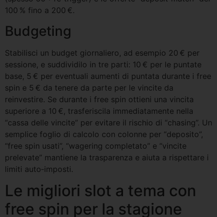
100 % fino a 200 €.
Budgeting
Stabilisci un budget giornaliero, ad esempio 20 € per
sessione, e suddividilo in tre parti: 10 € per le puntate
base, 5 € per eventuali aumenti di puntata durante i free
spin e 5 € da tenere da parte per le vincite da
reinvestire. Se durante i free spin ottieni una vincita
superiore a 10 €, trasferiscila immediatamente nella
“cassa delle vincite” per evitare il rischio di “chasing”. Un
semplice foglio di calcolo con colonne per “deposito”,
“free spin usati”, “wagering completato” e “vincite
prelevate” mantiene la trasparenza e aiuta a rispettare i
limiti auto‑imposti.
Le migliori slot a tema con
free spin per la stagione