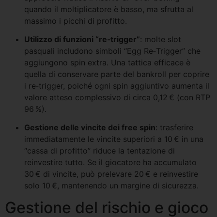
quando il moltiplicatore è basso, ma sfrutta al
massimo i picchi di profitto.
Utilizzo di funzioni “re‑trigger”
: molte slot
pasquali includono simboli “Egg Re‑Trigger” che
aggiungono spin extra. Una tattica efficace è
quella di conservare parte del bankroll per coprire
i re‑trigger, poiché ogni spin aggiuntivo aumenta il
valore atteso complessivo di circa 0,12 € (con RTP
96 %).
Gestione delle vincite dei free spin
: trasferire
immediatamente le vincite superiori a 10 € in una
“cassa di profitto” riduce la tentazione di
reinvestire tutto. Se il giocatore ha accumulato
30 € di vincite, può prelevare 20 € e reinvestire
solo 10 €, mantenendo un margine di sicurezza.
Gestione del rischio e gioco