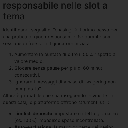
responsabile nelle slot a
tema
Identificare i segnali di “chasing” è il primo passo per
una pratica di gioco responsabile. Se durante una
sessione di free spin il giocatore inizia a:
Aumentare la puntata di oltre il 50 % rispetto al
valore medio.
Giocare senza pause per più di 60 minuti
consecutivi.
Ignorare i messaggi di avviso di “wagering non
completato”.
Allora è probabile che stia inseguendo le vincite. In
questi casi, le piattaforme offrono strumenti utili:
Limiti di deposito
: impostare un tetto giornaliero
(es. 100 €) impedisce spese incontrollate.
Auto‑esclusione
: la maggior parte dei casinò