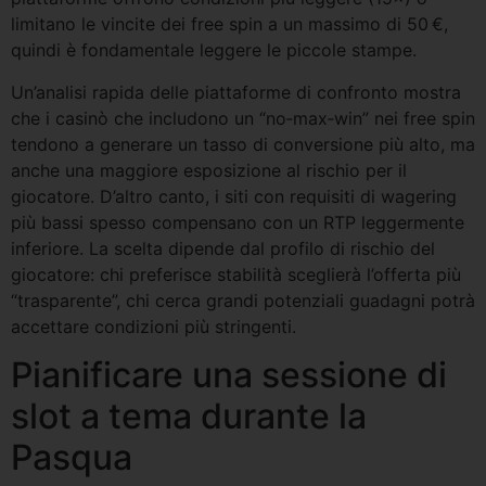
limitano le vincite dei free spin a un massimo di 50 €,
quindi è fondamentale leggere le piccole stampe.
Un’analisi rapida delle piattaforme di confronto mostra
che i casinò che includono un “no‑max‑win” nei free spin
tendono a generare un tasso di conversione più alto, ma
anche una maggiore esposizione al rischio per il
giocatore. D’altro canto, i siti con requisiti di wagering
più bassi spesso compensano con un RTP leggermente
inferiore. La scelta dipende dal profilo di rischio del
giocatore: chi preferisce stabilità sceglierà l’offerta più
“trasparente”, chi cerca grandi potenziali guadagni potrà
accettare condizioni più stringenti.
Pianificare una sessione di
slot a tema durante la
Pasqua