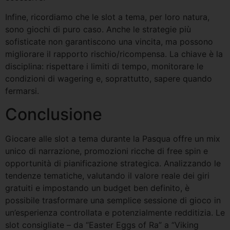
Infine, ricordiamo che le slot a tema, per loro natura,
sono giochi di puro caso. Anche le strategie più
sofisticate non garantiscono una vincita, ma possono
migliorare il rapporto rischio/ricompensa. La chiave è la
disciplina: rispettare i limiti di tempo, monitorare le
condizioni di wagering e, soprattutto, sapere quando
fermarsi.
Conclusione
Giocare alle slot a tema durante la Pasqua offre un mix
unico di narrazione, promozioni ricche di free spin e
opportunità di pianificazione strategica. Analizzando le
tendenze tematiche, valutando il valore reale dei giri
gratuiti e impostando un budget ben definito, è
possibile trasformare una semplice sessione di gioco in
un’esperienza controllata e potenzialmente redditizia. Le
slot consigliate – da “Easter Eggs of Ra” a “Viking