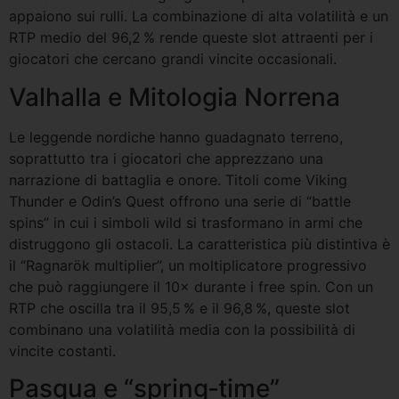
appaiono sui rulli. La combinazione di alta volatilità e un
RTP medio del 96,2 % rende queste slot attraenti per i
giocatori che cercano grandi vincite occasionali.
Valhalla e Mitologia Norrena
Le leggende nordiche hanno guadagnato terreno,
soprattutto tra i giocatori che apprezzano una
narrazione di battaglia e onore. Titoli come Viking
Thunder e Odin’s Quest offrono una serie di “battle
spins” in cui i simboli wild si trasformano in armi che
distruggono gli ostacoli. La caratteristica più distintiva è
il “Ragnarök multiplier”, un moltiplicatore progressivo
che può raggiungere il 10× durante i free spin. Con un
RTP che oscilla tra il 95,5 % e il 96,8 %, queste slot
combinano una volatilità media con la possibilità di
vincite costanti.
Pasqua e “spring‑time”