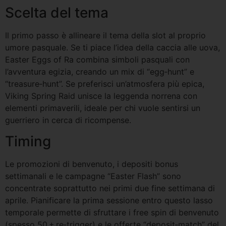
Scelta del tema
Il primo passo è allineare il tema della slot al proprio
umore pasquale. Se ti piace l’idea della caccia alle uova,
Easter Eggs of Ra combina simboli pasquali con
l’avventura egizia, creando un mix di “egg‑hunt” e
“treasure‑hunt”. Se preferisci un’atmosfera più epica,
Viking Spring Raid unisce la leggenda norrena con
elementi primaverili, ideale per chi vuole sentirsi un
guerriero in cerca di ricompense.
Timing
Le promozioni di benvenuto, i depositi bonus
settimanali e le campagne “Easter Flash” sono
concentrate soprattutto nei primi due fine settimana di
aprile. Pianificare la prima sessione entro questo lasso
temporale permette di sfruttare i free spin di benvenuto
(spesso 50 + re‑trigger) e le offerte “deposit‑match” del