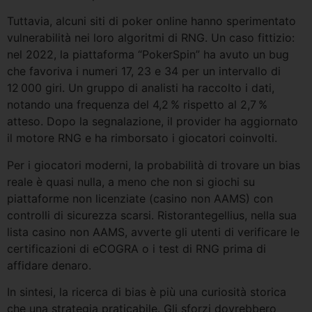
Tuttavia, alcuni siti di poker online hanno sperimentato
vulnerabilità nei loro algoritmi di RNG. Un caso fittizio:
nel 2022, la piattaforma “PokerSpin” ha avuto un bug
che favoriva i numeri 17, 23 e 34 per un intervallo di
12 000 giri. Un gruppo di analisti ha raccolto i dati,
notando una frequenza del 4,2 % rispetto al 2,7 %
atteso. Dopo la segnalazione, il provider ha aggiornato
il motore RNG e ha rimborsato i giocatori coinvolti.
Per i giocatori moderni, la probabilità di trovare un bias
reale è quasi nulla, a meno che non si giochi su
piattaforme non licenziate (casino non AAMS) con
controlli di sicurezza scarsi. Ristorantegellius, nella sua
lista casino non AAMS, avverte gli utenti di verificare le
certificazioni di eCOGRA o i test di RNG prima di
affidare denaro.
In sintesi, la ricerca di bias è più una curiosità storica
che una strategia praticabile. Gli sforzi dovrebbero