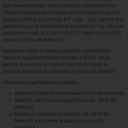
può essere adattato alla roulette per determinare la
frazione ottimale del bankroll da scommettere su una
singola puntata. La formula è: f
= (bp − q)/b, dove b è la
quota netta, p la probabilità di vincita e q = 1‑p. Per una
puntata su rosso (b = 1, p ≈ 18/37), f
risulta circa 0,027,
ovvero il 2,7 % del bankroll.
Applicare il Kelly in pratica significa: con €500 di
bankroll, la puntata ideale su rosso è €13,5. Se la
perdita si avvicina al limite, il giocatore riduce la
puntata, preservando capitale per le future sessioni.
Una buona pianificazione prevede:
Definire un’unità di scommessa (1‑2 % del bankroll).
Stabilire uno stop‑loss giornaliero (es. 20 % del
bankroll).
Fissare un obiettivo di profitto (es. 30 % del
bankroll) e chiudere la sessione una volta
raggiunto.