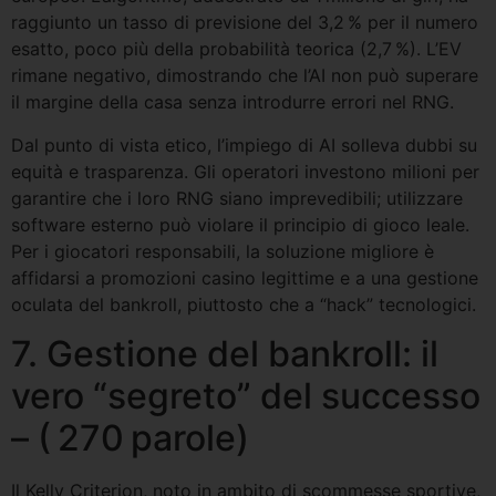
raggiunto un tasso di previsione del 3,2 % per il numero
esatto, poco più della probabilità teorica (2,7 %). L’EV
rimane negativo, dimostrando che l’AI non può superare
il margine della casa senza introdurre errori nel RNG.
Dal punto di vista etico, l’impiego di AI solleva dubbi su
equità e trasparenza. Gli operatori investono milioni per
garantire che i loro RNG siano imprevedibili; utilizzare
software esterno può violare il principio di gioco leale.
Per i giocatori responsabili, la soluzione migliore è
affidarsi a promozioni casino legittime e a una gestione
oculata del bankroll, piuttosto che a “hack” tecnologici.
7. Gestione del bankroll: il
vero “segreto” del successo
– ( 270 parole)
Il Kelly Criterion, noto in ambito di scommesse sportive,