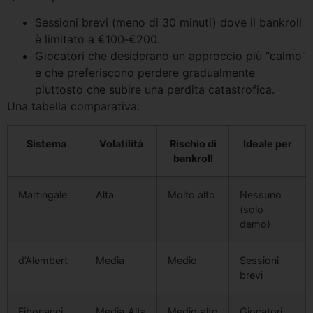
Sessioni brevi (meno di 30 minuti) dove il bankroll
è limitato a €100‑€200.
Giocatori che desiderano un approccio più “calmo”
e che preferiscono perdere gradualmente
piuttosto che subire una perdita catastrofica.
Una tabella comparativa:
Sistema
Volatilità
Rischio di
Ideale per
bankroll
Martingale
Alta
Molto alto
Nessuno
(solo
demo)
d’Alembert
Media
Medio
Sessioni
brevi
Fibonacci
Media‑Alta
Medio‑alto
Giocatori