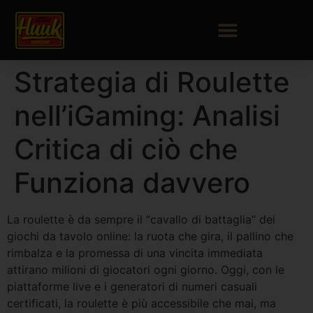
Strategia di Roulette
nell’iGaming: Analisi
Critica di ciò che
Funziona davvero
La roulette è da sempre il “cavallo di battaglia” dei
giochi da tavolo online: la ruota che gira, il pallino che
rimbalza e la promessa di una vincita immediata
attirano milioni di giocatori ogni giorno. Oggi, con le
piattaforme live e i generatori di numeri casuali
certificati, la roulette è più accessibile che mai, ma