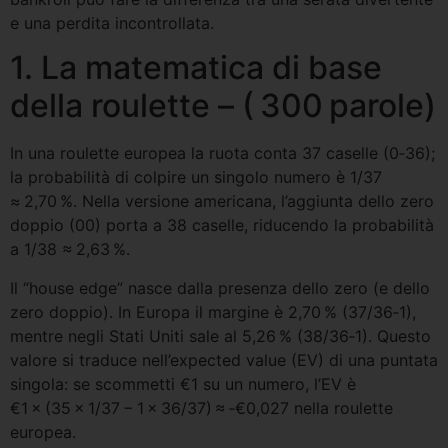
e una perdita incontrollata.
1. La matematica di base
della roulette – ( 300 parole)
In una roulette europea la ruota conta 37 caselle (0‑36);
la probabilità di colpire un singolo numero è 1/37
≈ 2,70 %. Nella versione americana, l’aggiunta dello zero
doppio (00) porta a 38 caselle, riducendo la probabilità
a 1/38 ≈ 2,63 %.
Il “house edge” nasce dalla presenza dello zero (e dello
zero doppio). In Europa il margine è 2,70 % (37/36‑1),
mentre negli Stati Uniti sale al 5,26 % (38/36‑1). Questo
valore si traduce nell’expected value (EV) di una puntata
singola: se scommetti €1 su un numero, l’EV è
€1 × (35 × 1/37 − 1 × 36/37) ≈ ‑€0,027 nella roulette
europea.