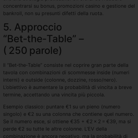
concentrarsi su bonus, promozioni casino e gestione del
bankroll, non su presunti difetti della ruota.
5. Approccio
“Bet‑the‑Table” –
( 250 parole)
Il “Bet‑the‑Table” consiste nel coprire gran parte della
tavola con combinazioni di scommesse inside (numeri
interni) e outside (colonne, dozzine, rosso/nero).
L’obiettivo è aumentare la probabilità di vincita a breve
termine, accettando una vincita più piccola.
Esempio classico: puntare €1 su un pieno (numero
singolo) e €2 su una colonna che contiene quel numero.
Se il numero esce, si ottiene €35 + €2 × 2 = €39, ma si
perde €2 su tutte le altre colonne. L’EV della
combinazione è ancora negativo, ma la probabilità di