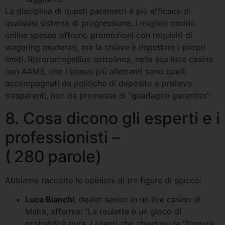
La disciplina di questi parametri è più efficace di
qualsiasi sistema di progressione. I migliori casino
online spesso offrono promozioni con requisiti di
wagering moderati, ma la chiave è rispettare i propri
limiti. Ristorantegellius sottolinea, nella sua lista casino
non AAMS, che i bonus più allettanti sono quelli
accompagnati da politiche di deposito e prelievo
trasparenti, non da promesse di “guadagno garantito”.
8. Cosa dicono gli esperti e i
professionisti –
( 280 parole)
Abbiamo raccolto le opinioni di tre figure di spicco:
Luca Bianchi
, dealer senior in un live casino di
Malta, afferma: “La roulette è un gioco di
probabilità pura. I clienti che chiedono la “formula