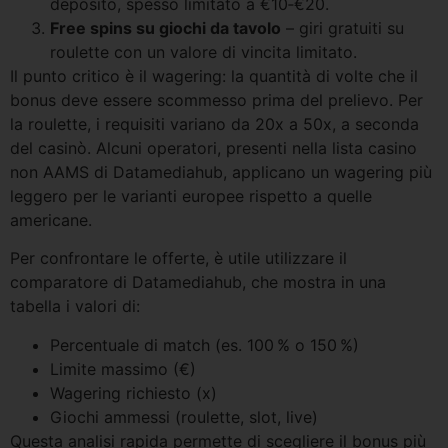
deposito, spesso limitato a €10‑€20.
Free spins su giochi da tavolo
– giri gratuiti su
roulette con un valore di vincita limitato.
Il punto critico è il wagering: la quantità di volte che il
bonus deve essere scommesso prima del prelievo. Per
la roulette, i requisiti variano da 20x a 50x, a seconda
del casinò. Alcuni operatori, presenti nella lista casino
non AAMS di Datamediahub, applicano un wagering più
leggero per le varianti europee rispetto a quelle
americane.
Per confrontare le offerte, è utile utilizzare il
comparatore di Datamediahub, che mostra in una
tabella i valori di:
Percentuale di match (es. 100 % o 150 %)
Limite massimo (€)
Wagering richiesto (x)
Giochi ammessi (roulette, slot, live)
Questa analisi rapida permette di scegliere il bonus più