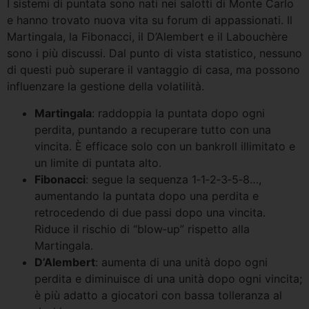
I sistemi di puntata sono nati nei salotti di Monte Carlo
e hanno trovato nuova vita su forum di appassionati. Il
Martingala, la Fibonacci, il D’Alembert e il Labouchère
sono i più discussi. Dal punto di vista statistico, nessuno
di questi può superare il vantaggio di casa, ma possono
influenzare la gestione della volatilità.
Martingala
: raddoppia la puntata dopo ogni
perdita, puntando a recuperare tutto con una
vincita. È efficace solo con un bankroll illimitato e
un limite di puntata alto.
Fibonacci
: segue la sequenza 1‑1‑2‑3‑5‑8…,
aumentando la puntata dopo una perdita e
retrocedendo di due passi dopo una vincita.
Riduce il rischio di “blow‑up” rispetto alla
Martingala.
D’Alembert
: aumenta di una unità dopo ogni
perdita e diminuisce di una unità dopo ogni vincita;
è più adatto a giocatori con bassa tolleranza al