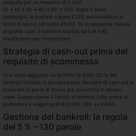
eseguita per un massimo di 5 cicli
(5 → 10 → 20 → 40 → 80 → 160). Dopo il sesto
raddoppio, la puntata supera €320, avvicinandosi al
limite di tavolo (di solito €500). Se la sequenza fallisce
al quinto ciclo, il bankroll residuo sarà di €40,
insufficiente per ricominciare.
Strategia di cash‑out prima del
requisito di scommessa
Una volta raggiunto un profitto di €100 (25 % del
bankroll iniziale), il giocatore può decidere di cash‑out e
prelevare la parte di bonus già convertita in denaro
reale. Questo riduce il rischio di perdere tutto prima di
soddisfare il wagering di €12.000 (30x su €400).
Gestione del bankroll: la regola
del 5 % – 130 parole