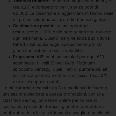
Tornei di roulette
: i giocatori acquistano un buy‑in
(es. €20) e competono per un prize pool di
€2.000. Le classifiche si aggiornano in tempo reale
e i premi includono cash, crediti bonus e gadget.
Cashback su perdite
: alcuni operatori
restituiscono il 10 % delle perdite nette su roulette
ogni settimana. Questo margine extra può ridurre
l’effetto del house edge, specialmente per chi
gioca con sistemi a bassa volatilità.
Programmi VIP
: punti accumulati per ogni €10
scommessi. I livelli (Silver, Gold, Platinum)
sbloccano vantaggi quali limiti di puntata più alti,
assistenza personale e bonus esclusivi (es. 50 %
extra sul deposit match).
Le piattaforme recensite da Datamediahub includono
una sezione dedicata a queste promozioni, con una
classifica dei migliori casino online per valore di
cashback e premi dei tornei. I giocatori dovrebbero
confrontare le offerte settimanali e scegliere quelle che