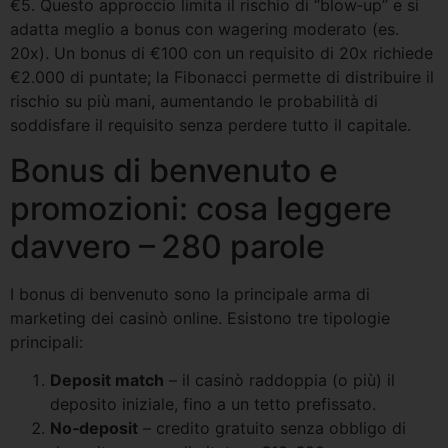
€5. Questo approccio limita il rischio di “blow‑up” e si
adatta meglio a bonus con wagering moderato (es.
20x). Un bonus di €100 con un requisito di 20x richiede
€2.000 di puntate; la Fibonacci permette di distribuire il
rischio su più mani, aumentando le probabilità di
soddisfare il requisito senza perdere tutto il capitale.
Bonus di benvenuto e
promozioni: cosa leggere
davvero – 280 parole
I bonus di benvenuto sono la principale arma di
marketing dei casinò online. Esistono tre tipologie
principali:
Deposit match
– il casinò raddoppia (o più) il
deposito iniziale, fino a un tetto prefissato.
No‑deposit
– credito gratuito senza obbligo di