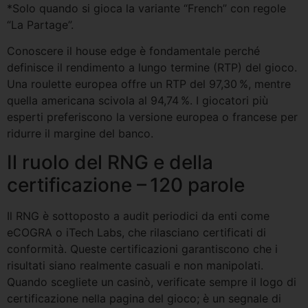
*Solo quando si gioca la variante “French” con regole
“La Partage”.
Conoscere il house edge è fondamentale perché
definisce il rendimento a lungo termine (RTP) del gioco.
Una roulette europea offre un RTP del 97,30 %, mentre
quella americana scivola al 94,74 %. I giocatori più
esperti preferiscono la versione europea o francese per
ridurre il margine del banco.
Il ruolo del RNG e della
certificazione – 120 parole
Il RNG è sottoposto a audit periodici da enti come
eCOGRA o iTech Labs, che rilasciano certificati di
conformità. Queste certificazioni garantiscono che i
risultati siano realmente casuali e non manipolati.
Quando scegliete un casinò, verificate sempre il logo di
certificazione nella pagina del gioco; è un segnale di