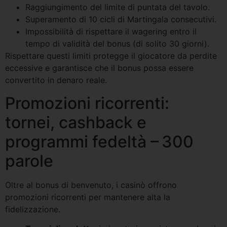
Raggiungimento del limite di puntata del tavolo.
Superamento di 10 cicli di Martingala consecutivi.
Impossibilità di rispettare il wagering entro il
tempo di validità del bonus (di solito 30 giorni).
Rispettare questi limiti protegge il giocatore da perdite
eccessive e garantisce che il bonus possa essere
convertito in denaro reale.
Promozioni ricorrenti:
tornei, cashback e
programmi fedeltà – 300
parole
Oltre al bonus di benvenuto, i casinò offrono
promozioni ricorrenti per mantenere alta la
fidelizzazione.