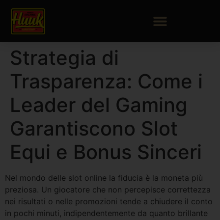
Strategia di
Trasparenza: Come i
Leader del Gaming
Garantiscono Slot
Equi e Bonus Sinceri
Nel mondo delle slot online la fiducia è la moneta più
preziosa. Un giocatore che non percepisce correttezza
nei risultati o nelle promozioni tende a chiudere il conto
in pochi minuti, indipendentemente da quanto brillante