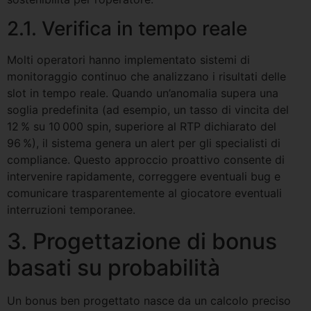
2.1. Verifica in tempo reale
Molti operatori hanno implementato sistemi di
monitoraggio continuo che analizzano i risultati delle
slot in tempo reale. Quando un’anomalia supera una
soglia predefinita (ad esempio, un tasso di vincita del
12 % su 10 000 spin, superiore al RTP dichiarato del
96 %), il sistema genera un alert per gli specialisti di
compliance. Questo approccio proattivo consente di
intervenire rapidamente, correggere eventuali bug e
comunicare trasparentemente al giocatore eventuali
interruzioni temporanee.
3. Progettazione di bonus
basati su probabilità
Un bonus ben progettato nasce da un calcolo preciso