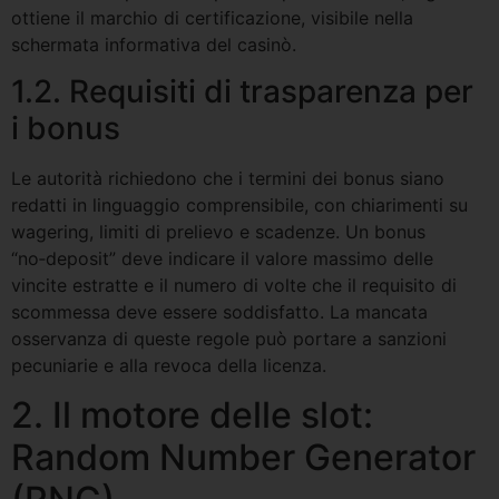
ottiene il marchio di certificazione, visibile nella
schermata informativa del casinò.
1.2. Requisiti di trasparenza per
i bonus
Le autorità richiedono che i termini dei bonus siano
redatti in linguaggio comprensibile, con chiarimenti su
wagering, limiti di prelievo e scadenze. Un bonus
“no‑deposit” deve indicare il valore massimo delle
vincite estratte e il numero di volte che il requisito di
scommessa deve essere soddisfatto. La mancata
osservanza di queste regole può portare a sanzioni
pecuniarie e alla revoca della licenza.
2. Il motore delle slot:
Random Number Generator