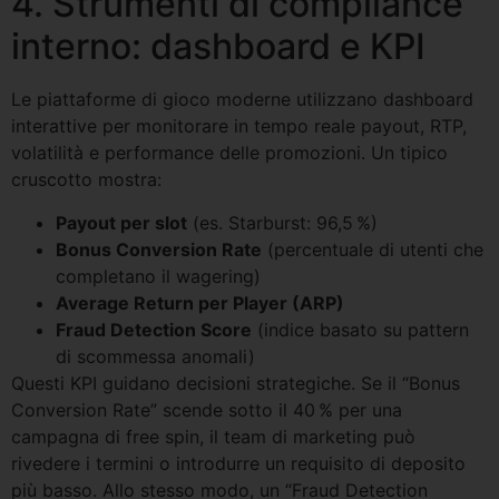
4. Strumenti di compliance
interno: dashboard e KPI
Le piattaforme di gioco moderne utilizzano dashboard
interattive per monitorare in tempo reale payout, RTP,
volatilità e performance delle promozioni. Un tipico
cruscotto mostra:
Payout per slot
(es. Starburst: 96,5 %)
Bonus Conversion Rate
(percentuale di utenti che
completano il wagering)
Average Return per Player (ARP)
Fraud Detection Score
(indice basato su pattern
di scommessa anomali)
Questi KPI guidano decisioni strategiche. Se il “Bonus
Conversion Rate” scende sotto il 40 % per una
campagna di free spin, il team di marketing può
rivedere i termini o introdurre un requisito di deposito
più basso. Allo stesso modo, un “Fraud Detection