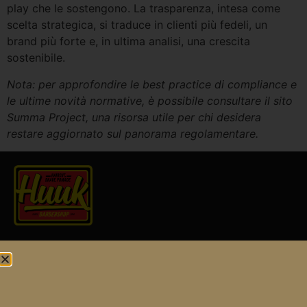
play che le sostengono. La trasparenza, intesa come
scelta strategica, si traduce in clienti più fedeli, un
brand più forte e, in ultima analisi, una crescita
sostenibile.
Nota: per approfondire le best practice di compliance e
le ultime novità normative, è possibile consultare il sito
Summa Project, una risorsa utile per chi desidera
restare aggiornato sul panorama regolamentare.
Find us at