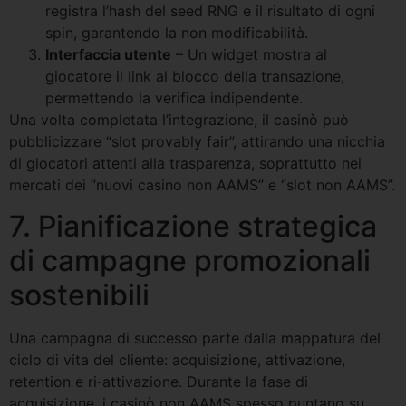
registra l’hash del seed RNG e il risultato di ogni
spin, garantendo la non modificabilità.
Interfaccia utente
– Un widget mostra al
giocatore il link al blocco della transazione,
permettendo la verifica indipendente.
Una volta completata l’integrazione, il casinò può
pubblicizzare “slot provably fair”, attirando una nicchia
di giocatori attenti alla trasparenza, soprattutto nei
mercati dei “nuovi casino non AAMS” e “slot non AAMS”.
7. Pianificazione strategica
di campagne promozionali
sostenibili
Una campagna di successo parte dalla mappatura del
ciclo di vita del cliente: acquisizione, attivazione,
retention e ri‑attivazione. Durante la fase di
acquisizione, i casinò non AAMS spesso puntano su