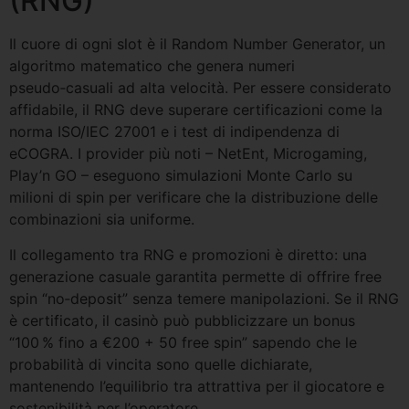
(RNG)
Il cuore di ogni slot è il Random Number Generator, un
algoritmo matematico che genera numeri
pseudo‑casuali ad alta velocità. Per essere considerato
affidabile, il RNG deve superare certificazioni come la
norma ISO/IEC 27001 e i test di indipendenza di
eCOGRA. I provider più noti – NetEnt, Microgaming,
Play’n GO – eseguono simulazioni Monte Carlo su
milioni di spin per verificare che la distribuzione delle
combinazioni sia uniforme.
Il collegamento tra RNG e promozioni è diretto: una
generazione casuale garantita permette di offrire free
spin “no‑deposit” senza temere manipolazioni. Se il RNG
è certificato, il casinò può pubblicizzare un bonus
“100 % fino a €200 + 50 free spin” sapendo che le
probabilità di vincita sono quelle dichiarate,
mantenendo l’equilibrio tra attrattiva per il giocatore e
sostenibilità per l’operatore.