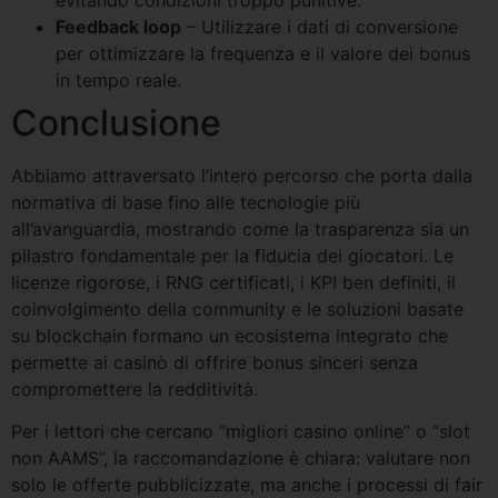
Feedback loop
– Utilizzare i dati di conversione
per ottimizzare la frequenza e il valore dei bonus
in tempo reale.
Conclusione
Abbiamo attraversato l’intero percorso che porta dalla
normativa di base fino alle tecnologie più
all’avanguardia, mostrando come la trasparenza sia un
pilastro fondamentale per la fiducia dei giocatori. Le
licenze rigorose, i RNG certificati, i KPI ben definiti, il
coinvolgimento della community e le soluzioni basate
su blockchain formano un ecosistema integrato che
permette ai casinò di offrire bonus sinceri senza
compromettere la redditività.
Per i lettori che cercano “migliori casino online” o “slot
non AAMS”, la raccomandazione è chiara: valutare non
solo le offerte pubblicizzate, ma anche i processi di fair