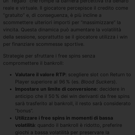
un “regalo” che rompe la barriera percettiva tra denaro
reale e virtuale. Il giocatore percepisce il credito come
“gratuito” e, di conseguenza, è più incline a
scommettere ulteriori importi per “massimizzare” la
vincita. Questa dinamica può aumentare la volatilità
della sessione, soprattutto se il giocatore utilizza i win
per finanziare scommesse sportive.
Strategie per sfruttare i free spins senza
compromettere il bankroll:
Valutare il valore RTP
: scegliere slot con Return to
Player superiore al 96 % (es.
Blood Suckers
).
Impostare un limite di conversione
: decidere in
anticipo che il 50 % dei win derivanti da free spins
sarà trasferito al bankroll, il resto sarà considerato
“bonus”.
Utilizzare i free spins in momenti di bassa
volatilità
: quando il bankroll è ridotto, preferire
giochi a bassa volatilità per preservare la