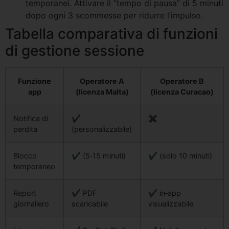
temporanei. Attivare il “tempo di pausa” di 5 minuti
dopo ogni 3 scommesse per ridurre l’impulso.
Tabella comparativa di funzioni
di gestione sessione
Funzione
Operatore A
Operatore B
app
(licenza Malta)
(licenza Curacao)
Notifica di
✔
✖
perdita
(personalizzabile)
Blocco
✔ (5‑15 minuti)
✔ (solo 10 minuti)
temporaneo
Report
✔ PDF
✔ in‑app
giornaliero
scaricabile
visualizzabile