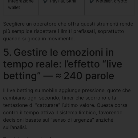
Integrazione
✔ PayPal, Skrill
✔ Neteller, crypto
wallet
Scegliere un operatore che offra questi strumenti rende
più semplice rispettare i limiti prefissati, soprattutto
quando si gioca in movimento.
5. Gestire le emozioni in
tempo reale: l’effetto “live
betting” — ≈ 240 parole
Il live betting su mobile aggiunge pressione: quote che
cambiano ogni secondo, timer che scorrono e la
tentazione di “catturare” l’ultimo valore. Questa corsa
contro il tempo attiva il sistema limbico, favorendo
decisioni basate sul “senso di urgenza” anziché
sull’analisi.