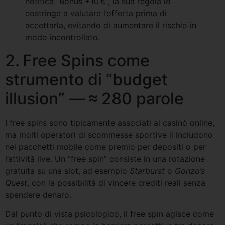
notifica “Bonus +10 €”, la sua regola lo
costringe a valutare l’offerta prima di
accettarla, evitando di aumentare il rischio in
modo incontrollato.
2. Free Spins come
strumento di “budget
illusion” — ≈ 280 parole
I free spins sono tipicamente associati ai casinò online,
ma molti operatori di scommesse sportive li includono
nei pacchetti mobile come premio per depositi o per
l’attività live. Un “free spin” consiste in una rotazione
gratuita su una slot, ad esempio
Starburst
o
Gonzo’s
Quest
, con la possibilità di vincere crediti reali senza
spendere denaro.
Dal punto di vista psicologico, il free spin agisce come