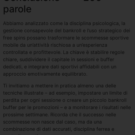
parole
Abbiamo analizzato come la disciplina psicologica, la
gestione consapevole del bankroll e l’uso strategico dei
free spins possano trasformare le scommesse sportive
mobile da un’attività rischiosa a un’esperienza
controllata e profittevole. La chiave è stabilire regole
chiare, suddividere il capitale in sessioni e buffer
dedicati, e integrare dati sportivi affidabili con un
approccio emotivamente equilibrato.
Ti invitiamo a mettere in pratica almeno una delle
tecniche illustrate – ad esempio, impostare un limite di
perdita per ogni sessione o creare un piccolo bankroll
buffer per le promozioni – e a monitorare i risultati nelle
prossime settimane. Ricorda che il successo nelle
scommesse non nasce dal caso, ma da una
combinazione di dati accurati, disciplina ferrea e