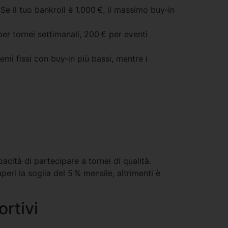
Se il tuo bankroll è 1.000 €, il massimo buy‑in
per tornei settimanali, 200 € per eventi
remi fissi con buy‑in più bassi, mentre i
cità di partecipare a tornei di qualità.
peri la soglia del 5 % mensile, altrimenti è
ortivi