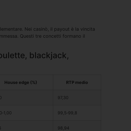
lementare. Nei casinò, il payout è la vincita
ommessa. Questi tre concetti formano il
oulette, blackjack,
House edge (%)
RTP medio
0
97,30
0‑1,00
99,5‑99,8
6
98,94