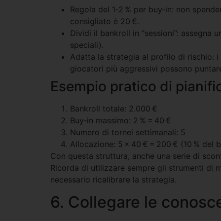
Regola del 1‑2 % per buy‑in: non spendere
consigliato è 20 €.
Dividi il bankroll in “sessioni”: assegna 
speciali).
Adatta la strategia al profilo di rischio:
giocatori più aggressivi possono puntare
Esempio pratico di pianifi
Bankroll totale: 2.000 €
Buy‑in massimo: 2 % = 40 €
Numero di tornei settimanali: 5
Allocazione: 5 × 40 € = 200 € (10 % del b
Con questa struttura, anche una serie di sconf
Ricorda di utilizzare sempre gli strumenti di m
necessario ricalibrare la strategia.
6. Collegare le conosce