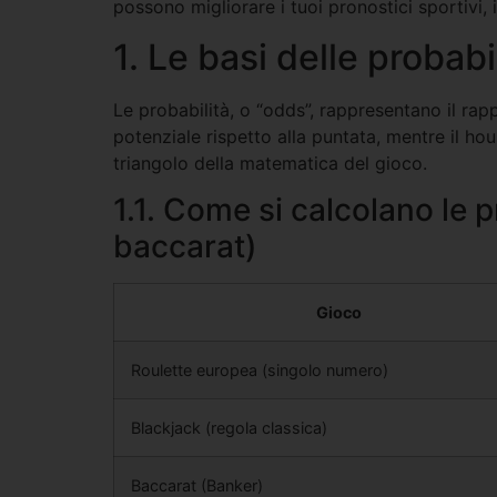
possono migliorare i tuoi pronostici sportivi,
1. Le basi delle probabi
Le probabilità, o “odds”, rappresentano il rapp
potenziale rispetto alla puntata, mentre il ho
triangolo della matematica del gioco.
1.1. Come si calcolano le p
baccarat)
Gioco
Roulette europea (singolo numero)
Blackjack (regola classica)
Baccarat (Banker)