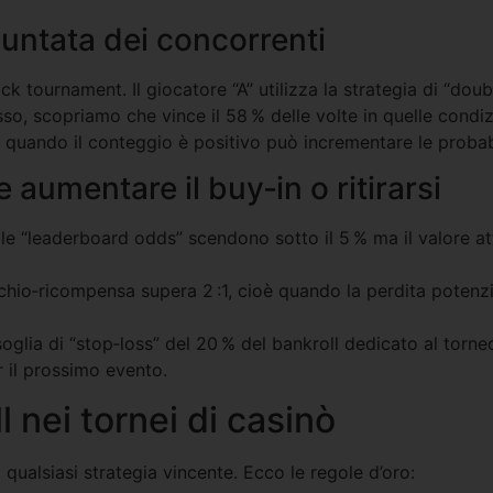
 puntata dei concorrenti
k tournament. Il giocatore “A” utilizza la strategia di “do
o, scopriamo che vince il 58 % delle volte in quelle condizi
quando il conteggio è positivo può incrementare le probabili
aumentare il buy‑in o ritirarsi
le “leaderboard odds” scendono sotto il 5 % ma il valore at
ischio‑ricompensa supera 2 :1, cioè quando la perdita potenz
glia di “stop‑loss” del 20 % del bankroll dedicato al torneo;
r il prossimo evento.
l nei tornei di casinò
 qualsiasi strategia vincente. Ecco le regole d’oro: