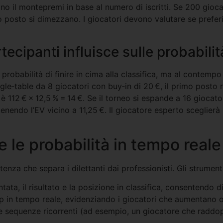
tano il montepremi in base al numero di iscritti. Se 200 gio
imo posto si dimezzano. I giocatori devono valutare se prefer
ecipanti influisce sulle probabilità
probabilità di finire in cima alla classifica, ma al contemp
gle‑table da 8 giocatori con buy‑in di 20 €, il primo posto r
 è 112 € × 12,5 % = 14 €. Se il torneo si espande a 16 giocat
nendo l’EV vicino a 11,25 €. Il giocatore esperto sceglierà 
e le probabilità in tempo reale
za che separa i dilettanti dai professionisti. Gli strumenti 
tata, il risultato e la posizione in classifica, consentendo d
ip in tempo reale, evidenziando i giocatori che aumentano o
are sequenze ricorrenti (ad esempio, un giocatore che raddo