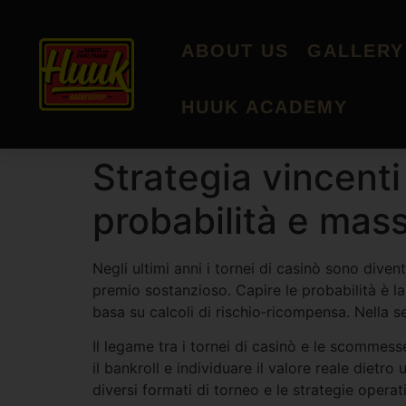
ABOUT US
GALLERY
HUUK ACADEMY
Strategia vincenti
probabilità e mass
Negli ultimi anni i tornei di casinò sono diven
premio sostanzioso. Capire le probabilità è l
basa su calcoli di rischio‑ricompensa. Nella se
Il legame tra i tornei di casinò e le scommess
il bankroll e individuare il valore reale dietro
diversi formati di torneo e le strategie oper