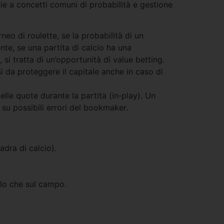
ie a concetti comuni di probabilità e gestione
neo di roulette, se la probabilità di un
nte, se una partita di calcio ha una
 si tratta di un’opportunità di value betting.
ì da proteggere il capitale anche in caso di
elle quote durante la partita (in‑play). Un
 su possibili errori del bookmaker.
adra di calcio).
olo che sul campo.