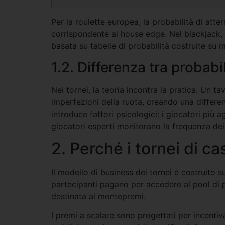
Per la roulette europea, la probabilità di atter
corrispondente al house edge. Nel blackjack, u
basata su tabelle di probabilità costruite su m
1.2. Differenza tra probabil
Nei tornei, la teoria incontra la pratica. Un 
imperfezioni della ruota, creando una differen
introduce fattori psicologici: i giocatori più 
giocatori esperti monitorano la frequenza dei 
2. Perché i tornei di ca
Il modello di business dei tornei è costruito su
partecipanti pagano per accedere al pool di 
destinata al montepremi.
I premi a scalare sono progettati per incentiva