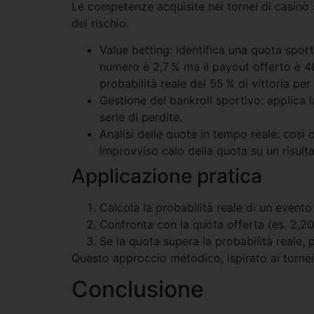
Le competenze acquisite nei tornei di casinò 
del rischio.
Value betting: identifica una quota sporti
numero è 2,7 % ma il payout offerto è 40 
probabilità reale del 55 % di vittoria per
Gestione del bankroll sportivo: applica 
serie di perdite.
Analisi delle quote in tempo reale: così 
improvviso calo della quota su un risulta
Applicazione pratica
Calcola la probabilità reale di un event
Confronta con la quota offerta (es. 2,20,
Se la quota supera la probabilità reale,
Questo approccio metodico, ispirato ai tornei
Conclusione