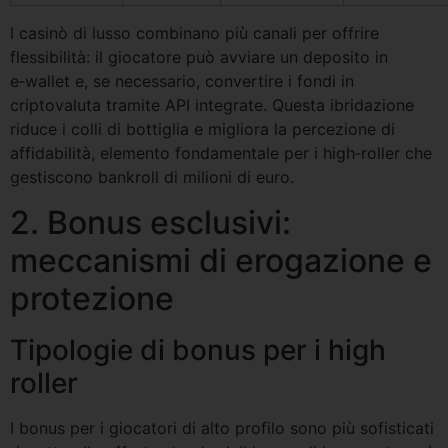
I casinò di lusso combinano più canali per offrire
flessibilità: il giocatore può avviare un deposito in
e‑wallet e, se necessario, convertire i fondi in
criptovaluta tramite API integrate. Questa ibridazione
riduce i colli di bottiglia e migliora la percezione di
affidabilità, elemento fondamentale per i high‑roller che
gestiscono bankroll di milioni di euro.
2. Bonus esclusivi:
meccanismi di erogazione e
protezione
Tipologie di bonus per i high
roller
I bonus per i giocatori di alto profilo sono più sofisticati