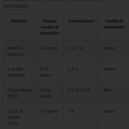
riconosciuti.
Metodo
Tempo
Commissioni
Livello di
medio di
anonimato
accredito
Bonifico
3‑5 giorni
0 %‑1 %
Basso
bancario
E‑wallet
5‑15
0,5 %
Medio
(Neteller)
minuti
Criptovaluta
10‑30
0,2 %‑0,5 %
Alto
(BTC)
minuti
Carta di
1‑2 giorni
1 %
Basso
credito
(Visa)