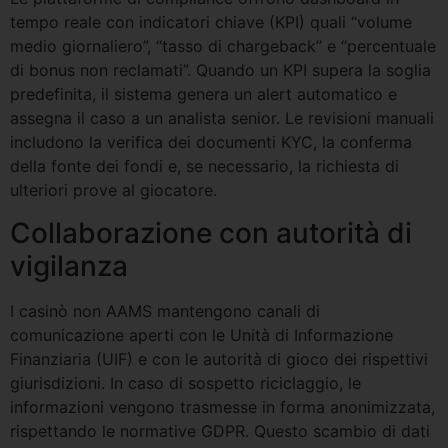
tempo reale con indicatori chiave (KPI) quali “volume
medio giornaliero”, “tasso di chargeback” e “percentuale
di bonus non reclamati”. Quando un KPI supera la soglia
predefinita, il sistema genera un alert automatico e
assegna il caso a un analista senior. Le revisioni manuali
includono la verifica dei documenti KYC, la conferma
della fonte dei fondi e, se necessario, la richiesta di
ulteriori prove al giocatore.
Collaborazione con autorità di
vigilanza
I casinò non AAMS mantengono canali di
comunicazione aperti con le Unità di Informazione
Finanziaria (UIF) e con le autorità di gioco dei rispettivi
giurisdizioni. In caso di sospetto riciclaggio, le
informazioni vengono trasmesse in forma anonimizzata,
rispettando le normative GDPR. Questo scambio di dati