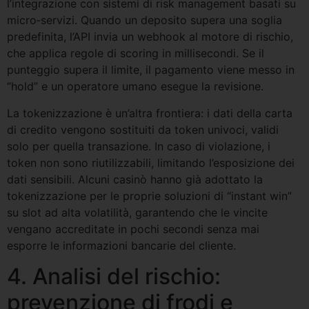
l’integrazione con sistemi di risk management basati su
micro‑servizi. Quando un deposito supera una soglia
predefinita, l’API invia un webhook al motore di rischio,
che applica regole di scoring in millisecondi. Se il
punteggio supera il limite, il pagamento viene messo in
“hold” e un operatore umano esegue la revisione.
La tokenizzazione è un’altra frontiera: i dati della carta
di credito vengono sostituiti da token univoci, validi
solo per quella transazione. In caso di violazione, i
token non sono riutilizzabili, limitando l’esposizione dei
dati sensibili. Alcuni casinò hanno già adottato la
tokenizzazione per le proprie soluzioni di “instant win”
su slot ad alta volatilità, garantendo che le vincite
vengano accreditate in pochi secondi senza mai
esporre le informazioni bancarie del cliente.
4. Analisi del rischio:
prevenzione di frodi e