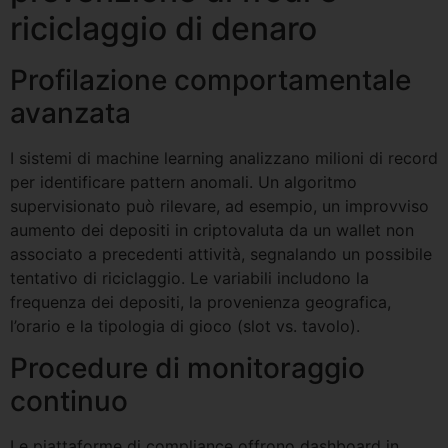
riciclaggio di denaro
Profilazione comportamentale
avanzata
I sistemi di machine learning analizzano milioni di record
per identificare pattern anomali. Un algoritmo
supervisionato può rilevare, ad esempio, un improvviso
aumento dei depositi in criptovaluta da un wallet non
associato a precedenti attività, segnalando un possibile
tentativo di riciclaggio. Le variabili includono la
frequenza dei depositi, la provenienza geografica,
l’orario e la tipologia di gioco (slot vs. tavolo).
Procedure di monitoraggio
continuo
Le piattaforme di compliance offrono dashboard in