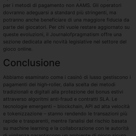
per i metodi di pagamento non AAMS. Gli operatori
dovranno adeguarsi a standard più stringenti, ma
potranno anche beneficiare di una maggiore fiducia da
parte dei giocatori. Per chi vuole restare aggiornato su
queste evoluzioni, il Journalofpragmatism offre una
sezione dedicata alle novità legislative nel settore del
gioco online.
Conclusione
Abbiamo esaminato come i casinò di lusso gestiscono i
pagamenti dei high‑roller, dalla scelta dei metodi
tradizionali e digitali alla protezione dei bonus estivi
attraverso algoritmi anti‑fraud e contratti SLA. Le
tecnologie emergenti – blockchain, API ad alta velocità
e tokenizzazione – stanno rendendo le transazioni più
rapide e trasparenti, mentre l’analisi del rischio basata
su machine learning e la collaborazione con le autorità
di vigilanza garantiscono un ambiente di gioco sicuro.