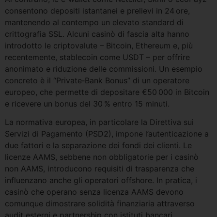
consentono depositi istantanei e prelievi in 24 ore,
mantenendo al contempo un elevato standard di
crittografia SSL. Alcuni casinò di fascia alta hanno
introdotto le criptovalute – Bitcoin, Ethereum e, più
recentemente, stablecoin come USDT – per offrire
anonimato e riduzione delle commissioni. Un esempio
concreto è il “Private‑Bank Bonus” di un operatore
europeo, che permette di depositare €50 000 in Bitcoin
e ricevere un bonus del 30 % entro 15 minuti.
La normativa europea, in particolare la Direttiva sui
Servizi di Pagamento (PSD2), impone l’autenticazione a
due fattori e la separazione dei fondi dei clienti. Le
licenze AAMS, sebbene non obbligatorie per i casinò
non AAMS, introducono requisiti di trasparenza che
influenzano anche gli operatori offshore. In pratica, i
casinò che operano senza licenza AAMS devono
comunque dimostrare solidità finanziaria attraverso
audit esterni e partnership con istituti bancari