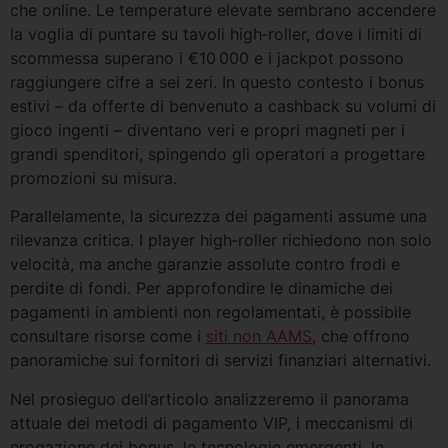
che online. Le temperature elevate sembrano accendere
la voglia di puntare su tavoli high‑roller, dove i limiti di
scommessa superano i €10 000 e i jackpot possono
raggiungere cifre a sei zeri. In questo contesto i bonus
estivi – da offerte di benvenuto a cashback su volumi di
gioco ingenti – diventano veri e propri magneti per i
grandi spenditori, spingendo gli operatori a progettare
promozioni su misura.
Parallelamente, la sicurezza dei pagamenti assume una
rilevanza critica. I player high‑roller richiedono non solo
velocità, ma anche garanzie assolute contro frodi e
perdite di fondi. Per approfondire le dinamiche dei
pagamenti in ambienti non regolamentati, è possibile
consultare risorse come i
siti non AAMS
, che offrono
panoramiche sui fornitori di servizi finanziari alternativi.
Nel prosieguo dell’articolo analizzeremo il panorama
attuale dei metodi di pagamento VIP, i meccanismi di
erogazione dei bonus, le tecnologie emergenti, le