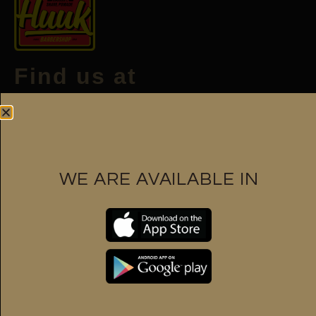
Find us at
WE ARE AVAILABLE IN
Contact us
+6017 3328591
support@huukbarbershop.com
Huuk barbershop (M) Sdn Bhd 1286112-K