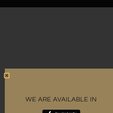
WE ARE AVAILABLE IN