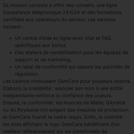
Sa mission consiste à offrir des conseils, une ligne
d’assistance téléphonique 24 h/24 et des formations
certifiées aux opérateurs du secteur. Les services
incluent :
Un centre d’aide en ligne avec chat et FAQ
spécifiques aux bonus.
Des ateliers de sensibilisation pour les équipes de
support et de marketing.
Un label de conformité qui rassure les autorités de
régulation.
Les casinos choisissent GamCare pour plusieurs raisons.
D’abord, la crédibilité : associer son nom à une entité
indépendante renforce la confiance des joueurs.
Ensuite, la conformité : les licences de Malte, Gibraltar
ou du Royaume‑Uni exigent des mesures de protection,
et GamCare fournit le cadre requis. Enfin, la visibilité :
les sites affichant le logo GamCare bénéficient d’un
meilleur référencement sur les plateformes de