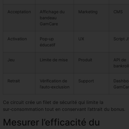
Acceptation
Affichage du
Marketing
CMS
bandeau
GamCare
Activation
Pop‑up
UX
Script J
éducatif
Jeu
Limite de mise
Produit
API de
bankroll
Retrait
Vérification de
Support
Dashbo
l’auto‑exclusion
GamCar
Ce circuit crée un filet de sécurité qui limite la
sur‑consommation tout en conservant l’attrait du bonus.
Mesurer l’efficacité du