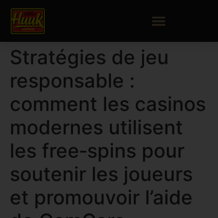
Stratégies de jeu
responsable :
comment les casinos
modernes utilisent
les free‑spins pour
soutenir les joueurs
et promouvoir l’aide