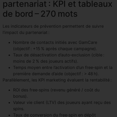
partenariat : KPI et tableaux
de bord – 270 mots
Les indicateurs de prévention permettent de suivre
l’impact du partenariat :
Nombre de contacts initiés avec GamCare
(objectif : +15 % après chaque campagne).
Taux de désactivation d’auto‑exclusion (cible :
moins de 2 % des joueurs actifs).
Temps moyen entre l’activation d’un free‑spin et la
première demande d’aide (objectif : > 48 h).
Parallèlement, les KPI marketing évaluent la rentabilité :
ROI des free‑spins (revenu généré / coût du
bonus).
Valeur vie client (LTV) des joueurs ayant reçu des
spins.
Taux de conversion du free‑spin en dépôt