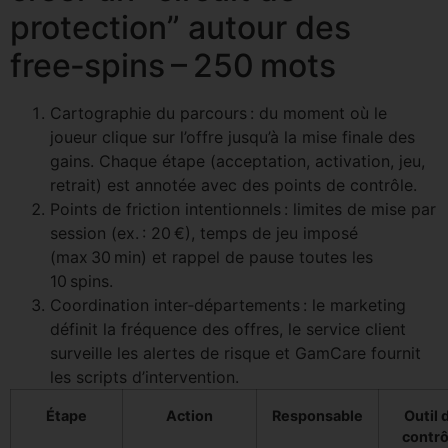
protection” autour des
free‑spins – 250 mots
Cartographie du parcours : du moment où le
joueur clique sur l’offre jusqu’à la mise finale des
gains. Chaque étape (acceptation, activation, jeu,
retrait) est annotée avec des points de contrôle.
Points de friction intentionnels : limites de mise par
session (ex. : 20 €), temps de jeu imposé
(max 30 min) et rappel de pause toutes les
10 spins.
Coordination inter‑départements : le marketing
définit la fréquence des offres, le service client
surveille les alertes de risque et GamCare fournit
les scripts d’intervention.
Étape
Action
Responsable
Outil 
contrô