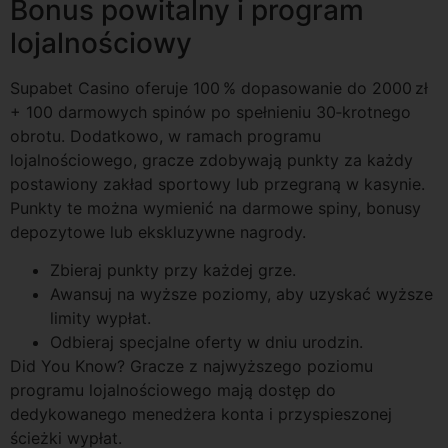
Bonus powitalny i program
lojalnościowy
Supabet Casino oferuje 100 % dopasowanie do 2000 zł
+ 100 darmowych spinów po spełnieniu 30‑krotnego
obrotu. Dodatkowo, w ramach programu
lojalnościowego, gracze zdobywają punkty za każdy
postawiony zakład sportowy lub przegraną w kasynie.
Punkty te można wymienić na darmowe spiny, bonusy
depozytowe lub ekskluzywne nagrody.
Zbieraj punkty przy każdej grze.
Awansuj na wyższe poziomy, aby uzyskać wyższe
limity wypłat.
Odbieraj specjalne oferty w dniu urodzin.
Did You Know? Gracze z najwyższego poziomu
programu lojalnościowego mają dostęp do
dedykowanego menedżera konta i przyspieszonej
ścieżki wypłat.