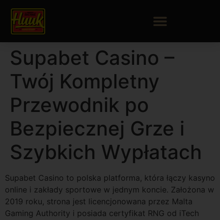
Supabet Casino –
Twój Kompletny
Przewodnik po
Bezpiecznej Grze i
Szybkich Wypłatach
Supabet Casino to polska platforma, która łączy kasyno
online i zakłady sportowe w jednym koncie. Założona w
2019 roku, strona jest licencjonowana przez Malta
Gaming Authority i posiada certyfikat RNG od iTech