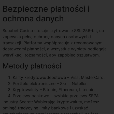
Bezpieczne płatności i
ochrona danych
Supabet Casino stosuje szyfrowanie SSL 256‑bit, co
zapewnia pełną ochronę danych osobowych i
transakcji. Platforma współpracuje z renomowanymi
dostawcami płatności, a wszystkie wypłaty podlegają
weryfikacji tożsamości, aby zapobiec oszustwom.
Metody płatności
Karty kredytowe/debetowe – Visa, MasterCard.
Portfele elektroniczne – Skrill, Neteller.
Kryptowaluty – Bitcoin, Ethereum, Litecoin.
Przelewy bankowe – szybkie przelewy SEPA.
Industry Secret: Wybierając kryptowaluty, możesz
ominąć tradycyjne limity bankowe i uzyskać
natychmiastowe potwierdzenie transakcji, co jest