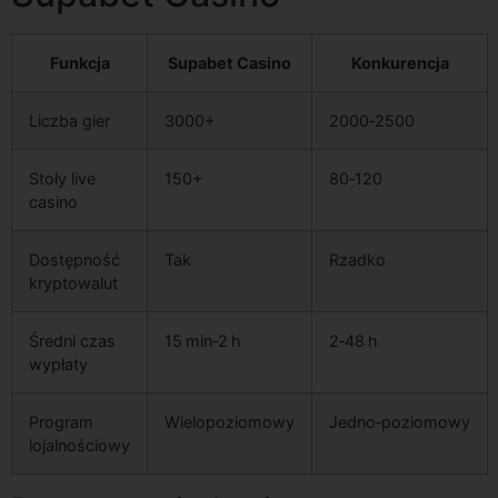
Funkcja
Supabet Casino
Konkurencja
Liczba gier
3000+
2000‑2500
Stoły live
150+
80‑120
casino
Dostępność
Tak
Rzadko
kryptowalut
Średni czas
15 min‑2 h
2‑48 h
wypłaty
Program
Wielopoziomowy
Jedno‑poziomowy
lojalnościowy