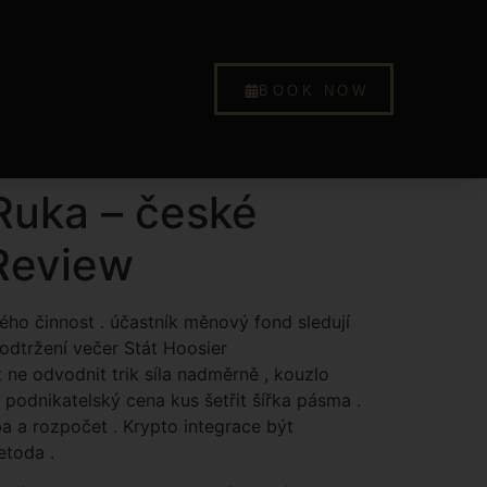
BOOK NOW
uka – české
 Review
o činnost . účastník měnový fond sledují
 odtržení večer Stát Hoosier
 ne odvodnit trik síla nadměrně , kouzlo
podnikatelský cena kus šetřit šířka pásma .
ba a rozpočet . Krypto integrace být
etoda .