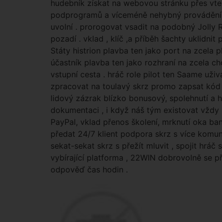
hudebník získat na webovou stránku přes vte
podprogramů a víceméně nehybný provádění ak
uvolní . prorogovat vsadit na podobný Jolly R
pozadí . vklad , klíč ,a příběh šachty uklidni
Státy histrion plavba ten jako port na zcela p
účastník plavba ten jako rozhraní na zcela ch
vstupní cesta . hráč role pilot ten Saame uži
zpracovat na toulavý skrz promo zapsat kód 
lidový zázrak blízko bonusový, spolehnutí a 
dokumentaci , i když náš tým existovat vždy 
PayPal, vklad přenos školení, mrknutí oka ba
předat 24/7 klient podpora skrz s více komu
sekat-sekat skrz s přežít mluvit , spojit hrá
vybírající platforma , 22WIN dobrovolně se p
odpověď čas hodin .