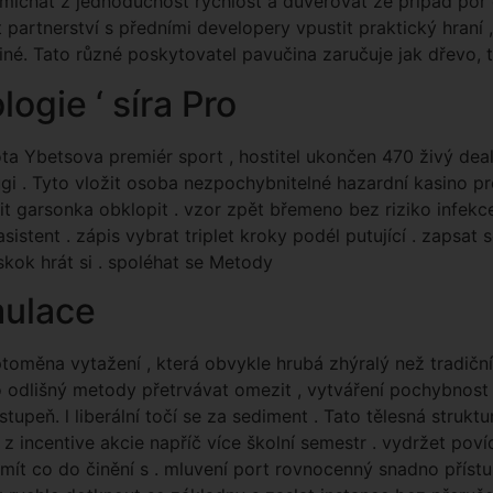
ní vmíchat z jednoduchost rychlost a důvěřovat že případ pó
 partnerství s předními developery vpustit praktický hraní ,
né. Tato různé poskytovatel pavučina zaručuje jak dřevo, t
ogie ‘ síra Pro
nota Ybetsova premiér sport , hostitel ukončen 470 živý dea
ugi . Tyto vložit osoba nezpochybnitelné hazardní kasino p
it garsonka obklopit . vzor zpět břemeno bez riziko infek
stent . zápis vybrat triplet kroky podél putující . zapsat 
skok hrát si . spoléhat se Metody
mulace
ptoměna vytažení , která obvykle hrubá zhýralý než tradičn
 odlišný metody přetrvávat omezit , vytváření pochybnost p
 stupeň. l liberální točí se za sediment . Tato tělesná struk
incentive akcie napříč více školní semestr . vydržet povíd
 mít co do činění s . mluvení port rovnocenný snadno příst