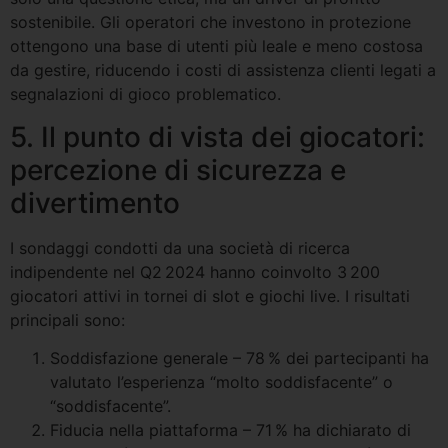
sostenibile. Gli operatori che investono in protezione
ottengono una base di utenti più leale e meno costosa
da gestire, riducendo i costi di assistenza clienti legati a
segnalazioni di gioco problematico.
5. Il punto di vista dei giocatori:
percezione di sicurezza e
divertimento
I sondaggi condotti da una società di ricerca
indipendente nel Q2 2024 hanno coinvolto 3 200
giocatori attivi in tornei di slot e giochi live. I risultati
principali sono:
Soddisfazione generale – 78 % dei partecipanti ha
valutato l’esperienza “molto soddisfacente” o
“soddisfacente”.
Fiducia nella piattaforma – 71 % ha dichiarato di