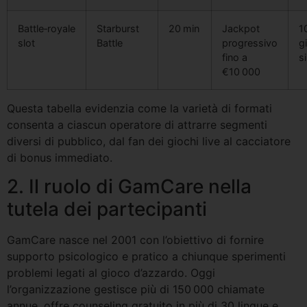
Battle‑royale
Starburst
20 min
Jackpot
1
slot
Battle
progressivo
g
fino a
s
€10 000
Questa tabella evidenzia come la varietà di formati
consenta a ciascun operatore di attrarre segmenti
diversi di pubblico, dal fan dei giochi live al cacciatore
di bonus immediato.
2. Il ruolo di GamCare nella
tutela dei partecipanti
GamCare nasce nel 2001 con l’obiettivo di fornire
supporto psicologico e pratico a chiunque sperimenti
problemi legati al gioco d’azzardo. Oggi
l’organizzazione gestisce più di 150 000 chiamate
annue, offre counseling gratuito in più di 30 lingue e