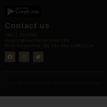
Contact us
+6017 3328591
support@huukbarbershop.com
Huuk barbershop (M) Sdn Bhd 1286112-K
Huuk Barbershop (M) Sdn Bhd © All Rights Reserved