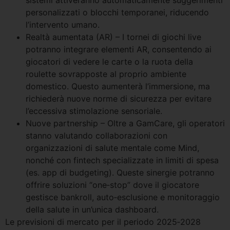
sistemi attiveranno automaticamente suggerimenti
personalizzati o blocchi temporanei, riducendo
l’intervento umano.
Realtà aumentata (AR) – I tornei di giochi live
potranno integrare elementi AR, consentendo ai
giocatori di vedere le carte o la ruota della
roulette sovrapposte al proprio ambiente
domestico. Questo aumenterà l’immersione, ma
richiederà nuove norme di sicurezza per evitare
l’eccessiva stimolazione sensoriale.
Nuove partnership – Oltre a GamCare, gli operatori
stanno valutando collaborazioni con
organizzazioni di salute mentale come Mind,
nonché con fintech specializzate in limiti di spesa
(es. app di budgeting). Queste sinergie potranno
offrire soluzioni “one‑stop” dove il giocatore
gestisce bankroll, auto‑esclusione e monitoraggio
della salute in un’unica dashboard.
Le previsioni di mercato per il periodo 2025‑2028