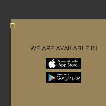
WE ARE AVAILABLE IN