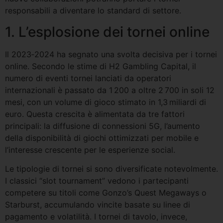
responsabili a diventare lo standard di settore.
1. L’esplosione dei tornei online
Il 2023‑2024 ha segnato una svolta decisiva per i tornei
online. Secondo le stime di H2 Gambling Capital, il
numero di eventi tornei lanciati da operatori
internazionali è passato da 1 200 a oltre 2 700 in soli 12
mesi, con un volume di gioco stimato in 1,3 miliardi di
euro. Questa crescita è alimentata da tre fattori
principali: la diffusione di connessioni 5G, l’aumento
della disponibilità di giochi ottimizzati per mobile e
l’interesse crescente per le esperienze social.
Le tipologie di tornei si sono diversificate notevolmente.
I classici “slot tournament” vedono i partecipanti
competere su titoli come Gonzo’s Quest Megaways o
Starburst, accumulando vincite basate su linee di
pagamento e volatilità. I tornei di tavolo, invece,