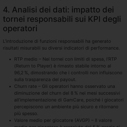
4. Analisi dei dati: impatto dei
tornei responsabili sui KPI degli
operatori
L’introduzione di funzioni responsabili ha generato
risultati misurabili su diversi indicatori di performance.
RTP medio – Nei tornei con limiti di spesa, l’RTP
(Return to Player) è rimasto stabile intorno al
96,2 %, dimostrando che i controlli non influiscono
sulla trasparenza del payout.
Churn rate – Gli operatori hanno osservato una
diminuzione del churn del 8 % nei mesi successivi
all’implementazione di GamCare, poiché i giocatori
percepiscono un ambiente più sicuro e ritornano
più spesso.
Valore medio per giocatore (AVGP) – Il valore
medio per giocatore è cresciuto del 5 % grazie ai