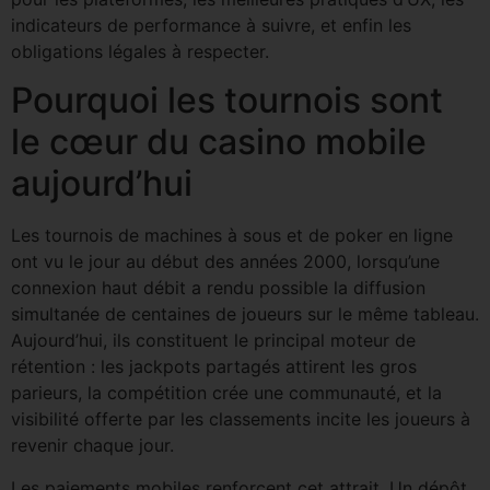
indicateurs de performance à suivre, et enfin les
obligations légales à respecter.
Pourquoi les tournois sont
le cœur du casino mobile
aujourd’hui
Les tournois de machines à sous et de poker en ligne
ont vu le jour au début des années 2000, lorsqu’une
connexion haut débit a rendu possible la diffusion
simultanée de centaines de joueurs sur le même tableau.
Aujourd’hui, ils constituent le principal moteur de
rétention : les jackpots partagés attirent les gros
parieurs, la compétition crée une communauté, et la
visibilité offerte par les classements incite les joueurs à
revenir chaque jour.
Les paiements mobiles renforcent cet attrait. Un dépôt