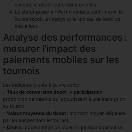
envoyé, le dépôt est crédité en < 5 s.
Le statut passe à « Participations confirmée », le
joueur reçoit un badge et le tableau de bord se
met à jour.
Analyse des performances :
mesurer l’impact des
paiements mobiles sur les
tournois
Les indicateurs clés à suivre sont :
–
Taux de conversion dépôt → participation
:
proportion de dépôts qui aboutissent à une inscription
au tournoi.
–
Valeur moyenne du ticket
: montant moyen dépensé
par joueur pendant le tournoi.
–
Churn
: pourcentage de joueurs qui abandonnent le