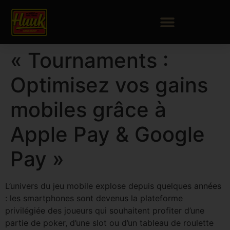
« Tournaments :
Optimisez vos gains
mobiles grâce à
Apple Pay & Google
Pay »
L’univers du jeu mobile explose depuis quelques années
: les smartphones sont devenus la plateforme
privilégiée des joueurs qui souhaitent profiter d’une
partie de poker, d’une slot ou d’un tableau de roulette