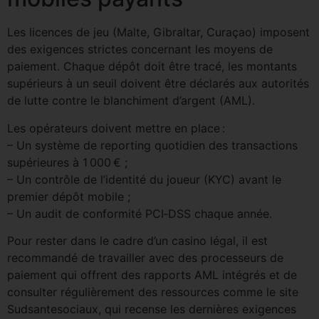
Les licences de jeu (Malte, Gibraltar, Curaçao) imposent
des exigences strictes concernant les moyens de
paiement. Chaque dépôt doit être tracé, les montants
supérieurs à un seuil doivent être déclarés aux autorités
de lutte contre le blanchiment d’argent (AML).
Les opérateurs doivent mettre en place :
– Un système de reporting quotidien des transactions
supérieures à 1 000 € ;
– Un contrôle de l’identité du joueur (KYC) avant le
premier dépôt mobile ;
– Un audit de conformité PCI‑DSS chaque année.
Pour rester dans le cadre d’un casino légal, il est
recommandé de travailler avec des processeurs de
paiement qui offrent des rapports AML intégrés et de
consulter régulièrement des ressources comme le site
Sudsantesociaux, qui recense les dernières exigences