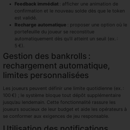
Feedback immédiat
: afficher une animation de
confirmation et le nouveau solde dès que le token
est validé.
Recharge automatique
: proposer une option où le
portefeuille du joueur se reconstitue
automatiquement dès qu’il atteint un seuil (ex. :
5 €).
Gestion des bankrolls :
rechargement automatique,
limites personnalisées
Les joueurs peuvent définir une limite quotidienne (ex. :
100 €) ; le système bloque tout dépôt supplémentaire
jusqu’au lendemain. Cette fonctionnalité rassure les
joueurs soucieux de leur budget et aide les opérateurs à
se conformer aux exigences de jeu responsable.
Utilisation des notifications