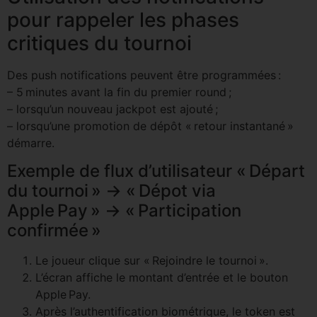
pour rappeler les phases
critiques du tournoi
Des push notifications peuvent être programmées :
– 5 minutes avant la fin du premier round ;
– lorsqu’un nouveau jackpot est ajouté ;
– lorsqu’une promotion de dépôt « retour instantané »
démarre.
Exemple de flux d’utilisateur « Départ
du tournoi » → « Dépot via
Apple Pay » → « Participation
confirmée »
Le joueur clique sur « Rejoindre le tournoi ».
L’écran affiche le montant d’entrée et le bouton
Apple Pay.
Après l’authentification biométrique, le token est