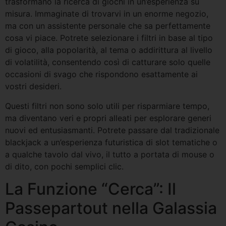
trasformano la ricerca di giochi in un’esperienza su
misura. Immaginate di trovarvi in un enorme negozio,
ma con un assistente personale che sa perfettamente
cosa vi piace. Potrete selezionare i filtri in base al tipo
di gioco, alla popolarità, al tema o addirittura al livello
di volatilità, consentendo così di catturare solo quelle
occasioni di svago che rispondono esattamente ai
vostri desideri.
Questi filtri non sono solo utili per risparmiare tempo,
ma diventano veri e propri alleati per esplorare generi
nuovi ed entusiasmanti. Potrete passare dal tradizionale
blackjack a un’esperienza futuristica di slot tematiche o
a qualche tavolo dal vivo, il tutto a portata di mouse o
di dito, con pochi semplici clic.
La Funzione “Cerca”: Il
Passepartout nella Galassia