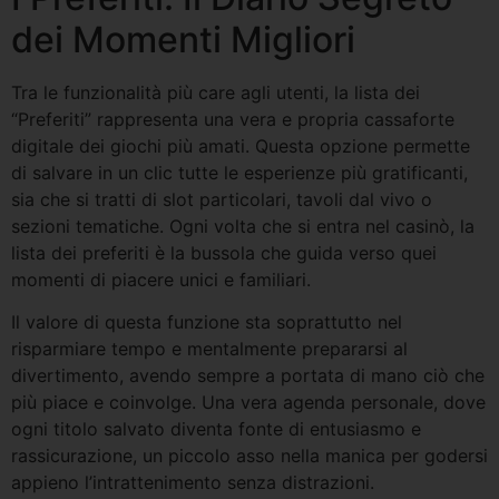
dei Momenti Migliori
Tra le funzionalità più care agli utenti, la lista dei
“Preferiti” rappresenta una vera e propria cassaforte
digitale dei giochi più amati. Questa opzione permette
di salvare in un clic tutte le esperienze più gratificanti,
sia che si tratti di slot particolari, tavoli dal vivo o
sezioni tematiche. Ogni volta che si entra nel casinò, la
lista dei preferiti è la bussola che guida verso quei
momenti di piacere unici e familiari.
Il valore di questa funzione sta soprattutto nel
risparmiare tempo e mentalmente prepararsi al
divertimento, avendo sempre a portata di mano ciò che
più piace e coinvolge. Una vera agenda personale, dove
ogni titolo salvato diventa fonte di entusiasmo e
rassicurazione, un piccolo asso nella manica per godersi
appieno l’intrattenimento senza distrazioni.