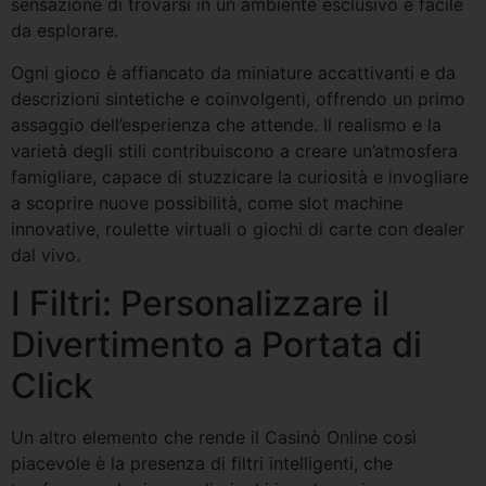
sensazione di trovarsi in un ambiente esclusivo e facile
da esplorare.
Ogni gioco è affiancato da miniature accattivanti e da
descrizioni sintetiche e coinvolgenti, offrendo un primo
assaggio dell’esperienza che attende. Il realismo e la
varietà degli stili contribuiscono a creare un’atmosfera
famigliare, capace di stuzzicare la curiosità e invogliare
a scoprire nuove possibilità, come slot machine
innovative, roulette virtuali o giochi di carte con dealer
dal vivo.
I Filtri: Personalizzare il
Divertimento a Portata di
Click
Un altro elemento che rende il Casinò Online così
piacevole è la presenza di filtri intelligenti, che