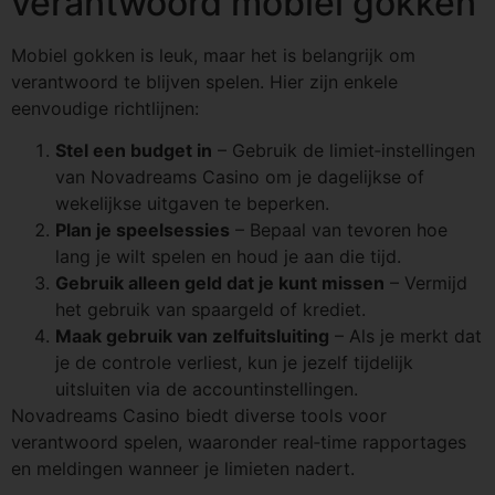
verantwoord mobiel gokken
Mobiel gokken is leuk, maar het is belangrijk om
verantwoord te blijven spelen. Hier zijn enkele
eenvoudige richtlijnen:
Stel een budget in
– Gebruik de limiet‑instellingen
van Novadreams Casino om je dagelijkse of
wekelijkse uitgaven te beperken.
Plan je speelsessies
– Bepaal van tevoren hoe
lang je wilt spelen en houd je aan die tijd.
Gebruik alleen geld dat je kunt missen
– Vermijd
het gebruik van spaargeld of krediet.
Maak gebruik van zelfuitsluiting
– Als je merkt dat
je de controle verliest, kun je jezelf tijdelijk
uitsluiten via de accountinstellingen.
Novadreams Casino biedt diverse tools voor
verantwoord spelen, waaronder real‑time rapportages
en meldingen wanneer je limieten nadert.