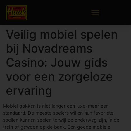
Veilig mobiel spelen
bij Novadreams
Casino: Jouw gids
voor een zorgeloze
ervaring
Mobiel gokken is niet langer een luxe, maar een
standaard. De meeste spelers willen hun favoriete
spellen kunnen spelen terwijl ze onderweg zijn, in de
trein of gewoon op de bank. Een goede mobiele