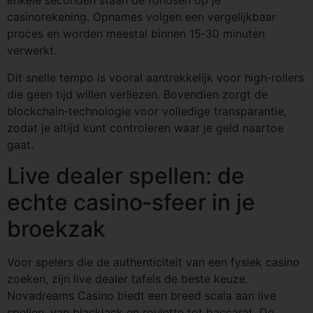
enkele seconden staan de fondsen op je
casinorekening. Opnames volgen een vergelijkbaar
proces en worden meestal binnen 15‑30 minuten
verwerkt.
Dit snelle tempo is vooral aantrekkelijk voor high‑rollers
die geen tijd willen verliezen. Bovendien zorgt de
blockchain‑technologie voor volledige transparantie,
zodat je altijd kunt controleren waar je geld naartoe
gaat.
Live dealer spellen: de
echte casino‑sfeer in je
broekzak
Voor spelers die de authenticiteit van een fysiek casino
zoeken, zijn live dealer tafels de beste keuze.
Novadreams Casino biedt een breed scala aan live
spellen, van blackjack en roulette tot baccarat. De