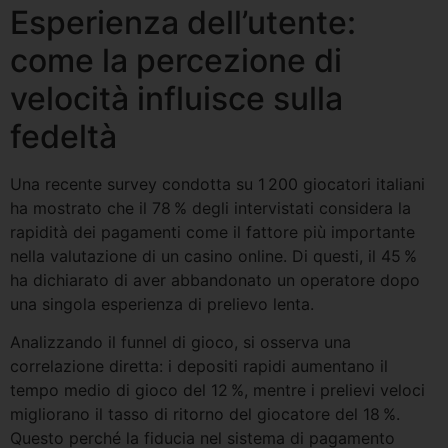
Esperienza dell’utente:
come la percezione di
velocità influisce sulla
fedeltà
Una recente survey condotta su 1 200 giocatori italiani
ha mostrato che il 78 % degli intervistati considera la
rapidità dei pagamenti come il fattore più importante
nella valutazione di un casino online. Di questi, il 45 %
ha dichiarato di aver abbandonato un operatore dopo
una singola esperienza di prelievo lenta.
Analizzando il funnel di gioco, si osserva una
correlazione diretta: i depositi rapidi aumentano il
tempo medio di gioco del 12 %, mentre i prelievi veloci
migliorano il tasso di ritorno del giocatore del 18 %.
Questo perché la fiducia nel sistema di pagamento