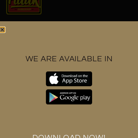
Find us at
WE ARE AVAILABLE IN
Contact us
+6017 3328591
support@huukbarbershop.com
Huuk barbershop (M) Sdn Bhd 1286112-K
DOWNLOAD NOW!