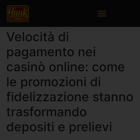
Velocità di
pagamento nei
casinò online: come
le promozioni di
fidelizzazione stanno
trasformando
depositi e prelievi