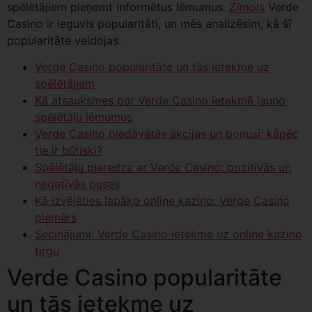
spēlētājiem pieņemt informētus lēmumus.
Zīmols
Verde
Casino ir ieguvis popularitāti, un mēs analizēsim, kā šī
popularitāte veidojas.
Verde Casino popularitāte un tās ietekme uz
spēlētājiem
Kā atsauksmes par Verde Casino ietekmē jauno
spēlētāju lēmumus
Verde Casino piedāvātās akcijas un bonusi: kāpēc
tie ir būtiski?
Spēlētāju pieredze ar Verde Casino: pozitīvās un
negatīvās puses
Kā izvēlēties labāko online kazino: Verde Casino
piemērs
Secinājumi: Verde Casino ietekme uz online kazino
tirgu
Verde Casino popularitāte
un tās ietekme uz