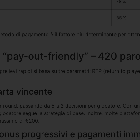
78 %
65 %
etodo di pagamento è il fattore più determinante per ottene
iù “pay‑out‑friendly” – 420 par
 prelievi rapidi si basa su tre parametri: RTP (return to play
carta vincente
er round, passando da 5 a 2 decisioni per giocatore. Con un
l giocatore segue la strategia di base. Inoltre, molte piatt
 massimo di €200.
 bonus progressivi e pagamenti imm