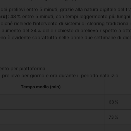
 dei prelievi entro 5 minuti, grazie alla natura digitale del t
ard)
: 48 % entro 5 minuti, con tempi leggermente più lunghi p
oiché richiede l’intervento di sistemi di clearing tradizionali
un aumento del 34 % delle richieste di prelievo rispetto a ot
meno è evidente soprattutto nelle prime due settimane di d
nto per piattaforma.
i prelievo per giorno e ora durante il periodo natalizio.
Tempo medio (min)
68 %
73 %