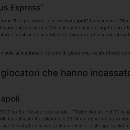
us Express”
ome “top performer per prelievi rapidi”, ha lanciato il “Bo
Il wagering è fissato a 12x, e il cash‑back è erogato entro 5 
interne mostrano che il 64 % dei giocatori che hanno attivat
on solo aumentano il volume di gioco, ma, se strutturati co
i giocatori che hanno incassat
Napoli
 €300 su StarCasino, sfruttando il “Turbo Bonus” del 20 % s
l, ha richiesto il prelievo alle 22:14 e il denaro è stato acc
isce il risultato alla scelta di un e‑wallet e al rispetto del 