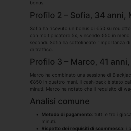
bonus.
Profilo 2 – Sofia, 34 anni,
Sofia ha ricevuto un bonus di €50 su roulett
con moltiplicatore 5x, vincendo €50 in meno 
secondi. Sofia ha sottolineato l’importanza di 
di traffico.
Profilo 3 – Marco, 41 anni
Marco ha combinato una sessione di Blackjack
€850 in quattro mani. Il cash‑back è stato ca
minuti. Marco ha notato che il requisito di wa
Analisi comune
Metodo di pagamento
: tutti e tre i gi
minuti.
Rispetto dei requisiti di scommessa
: i