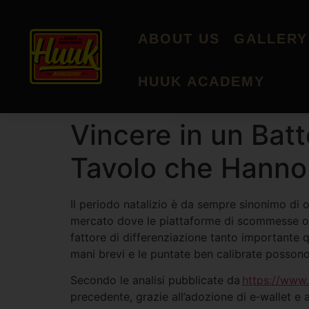
ABOUT US
GALLERY
HUUK ACADEMY
Vincere in un Batte
Tavolo che Hanno 
Il periodo natalizio è da sempre sinonimo di o
mercato dove le piattaforme di scommesse onl
fattore di differenziazione tanto importante q
mani brevi e le puntate ben calibrate posson
Secondo le analisi pubblicate da
https://www.f
precedente, grazie all’adozione di e‑wallet e a 