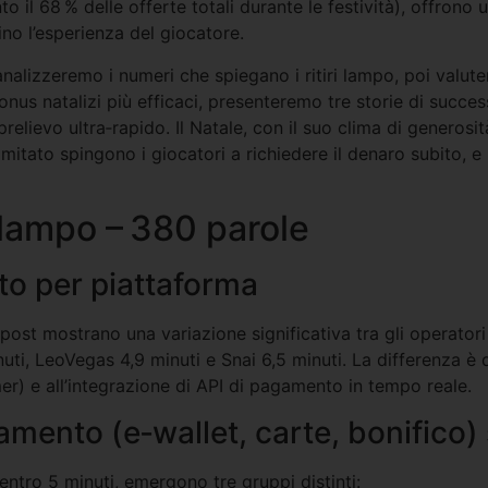
to il 68 % delle offerte totali durante le festività), offro
ino l’esperienza del giocatore.
 analizzeremo i numeri che spiegano i ritiri lampo, poi valut
nus natalizi più efficaci, presenteremo tre storie di succes
relievo ultra‑rapido. Il Natale, con il suo clima di generosi
imitato spingono i giocatori a richiedere il denaro subito, e 
ri lampo – 380 parole
o per piattaforma
lmpost mostrano una variazione significativa tra gli operatori
uti, LeoVegas 4,9 minuti e Snai 6,5 minuti. La differenza è
) e all’integrazione di API di pagamento in tempo reale.
mento (e‑wallet, carte, bonifico) 
 entro 5 minuti, emergono tre gruppi distinti: