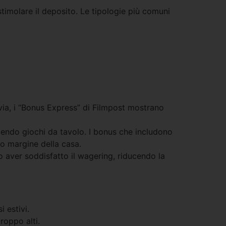
stimolare il deposito. Le tipologie più comuni
avia, i “Bonus Express” di Filmpost mostrano
ludendo giochi da tavolo. I bonus che includono
so margine della casa.
po aver soddisfatto il wagering, riducendo la
i estivi.
roppo alti.