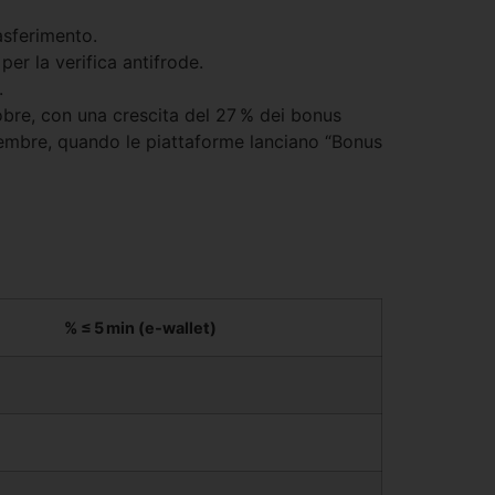
rasferimento.
er la verifica antifrode.
.
tobre, con una crescita del 27 % dei bonus
icembre, quando le piattaforme lanciano “Bonus
% ≤ 5 min (e‑wallet)