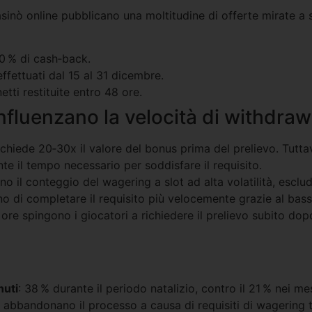
casinò online pubblicano una moltitudine di offerte mirate a 
0 % di cash‑back.
effettuati dal 15 al 31 dicembre.
netti restituite entro 48 ore.
nfluenzano la velocità di withdraw
ichiede 20‑30x il valore del bonus prima del prelievo. Tutt
e il tempo necessario per soddisfare il requisito.
tano il conteggio del wagering a slot ad alta volatilità, esc
o di completare il requisito più velocemente grazie al bas
 ore spingono i giocatori a richiedere il prelievo subito do
nuti
: 38 % durante il periodo natalizio, contro il 21 % nei mes
i abbandonano il processo a causa di requisiti di wagering t