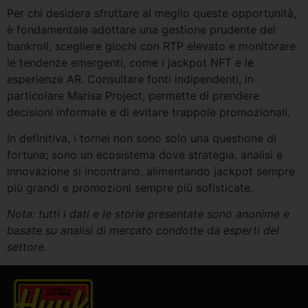
Per chi desidera sfruttare al meglio queste opportunità,
è fondamentale adottare una gestione prudente del
bankroll, scegliere giochi con RTP elevato e monitorare
le tendenze emergenti, come i jackpot NFT e le
esperienze AR. Consultare fonti indipendenti, in
particolare Marisa Project, permette di prendere
decisioni informate e di evitare trappole promozionali.
In definitiva, i tornei non sono solo una questione di
fortuna; sono un ecosistema dove strategia, analisi e
innovazione si incontrano, alimentando jackpot sempre
più grandi e promozioni sempre più sofisticate.
Nota: tutti i dati e le storie presentate sono anonime e
basate su analisi di mercato condotte da esperti del
settore.