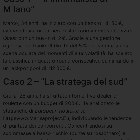
Milano”
Marco, 34 anni, ha iniziato con un bankroll di 50 €,
iscrivendosi a un torneo di slot‑tournament su
Gonzo’s
Quest
con un buy‑in di 2 €. Grazie a una gestione
rigorosa del bankroll (limite del 5 % per spin) e a una
scelta oculata dei momenti di alta volatilità, ha scalato
la classifica in quattro round consecutivi, culminando in
un jackpot pool di 112 000 €.
Caso 2 – “La stratega del sud”
Giulia, 28 anni, ha sfruttato i tornei live‑dealer di
roulette con un budget di 200 €. Ha analizzato le
statistiche di
European Roulette
su
Httpswww.Marisaproject.Eu, individuando le tendenze
di puntata dei concorrenti. Concentrandosi su
scommesse a basso rischio (punte su rosso/nero) e