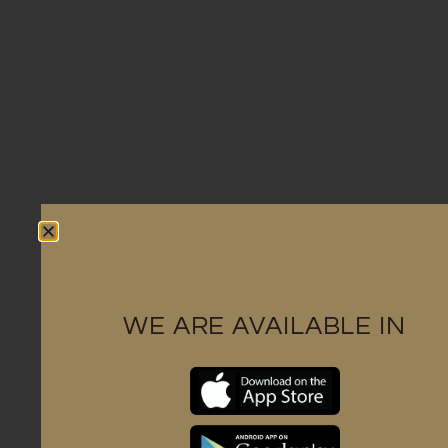
WE ARE AVAILABLE IN