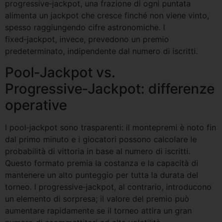
progressive‑jackpot, una frazione di ogni puntata
alimenta un jackpot che cresce finché non viene vinto,
spesso raggiungendo cifre astronomiche. I
fixed‑jackpot, invece, prevedono un premio
predeterminato, indipendente dal numero di iscritti.
Pool‑Jackpot vs.
Progressive‑Jackpot: differenze
operative
I pool‑jackpot sono trasparenti: il montepremi è noto fin
dal primo minuto e i giocatori possono calcolare le
probabilità di vittoria in base al numero di iscritti.
Questo formato premia la costanza e la capacità di
mantenere un alto punteggio per tutta la durata del
torneo. I progressive‑jackpot, al contrario, introducono
un elemento di sorpresa; il valore del premio può
aumentare rapidamente se il torneo attira un gran