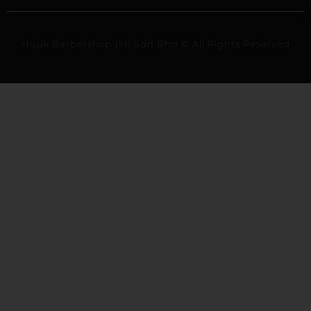
Huuk Barbershop (M) Sdn Bhd © All Rights Reserved