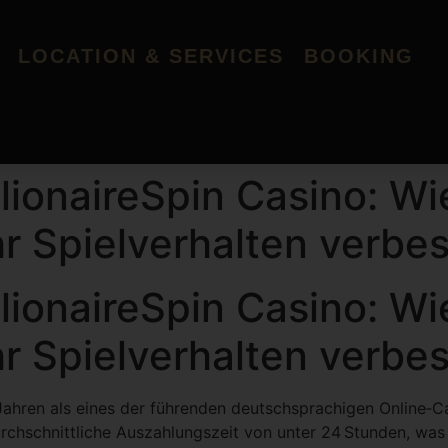
LOCATION & SERVICES
BOOKING
llionaireSpin Casino: W
 Spielverhalten verbes
llionaireSpin Casino: W
 Spielverhalten verbes
 Jahren als eines der führenden deutschsprachigen Online‑Ca
rchschnittliche Auszahlungszeit von unter 24 Stunden, was 