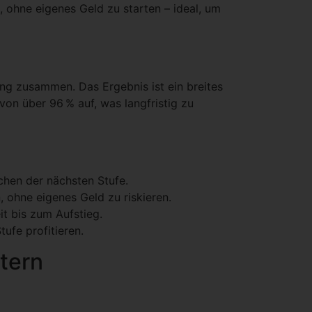
t, ohne eigenes Geld zu starten – ideal, um
ng zusammen. Das Ergebnis ist ein breites
 von über 96 % auf, was langfristig zu
chen der nächsten Stufe.
 ohne eigenes Geld zu riskieren.
t bis zum Aufstieg.
ufe profitieren.
tern