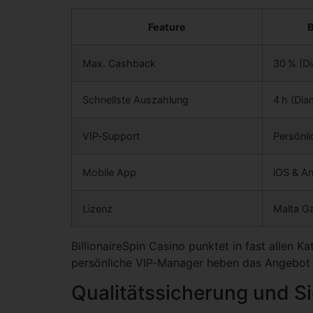
Feature
B
Max. Cashback
30 % (D
Schnellste Auszahlung
4 h (Di
VIP‑Support
Persönl
Mobile App
iOS & A
Lizenz
Malta G
BillionaireSpin Casino punktet in fast allen
persönliche VIP‑Manager heben das Angebot 
Qualitätssicherung und Si