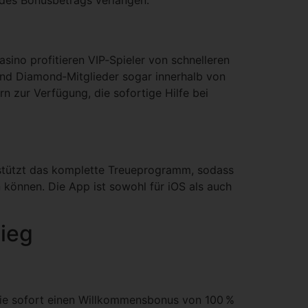
asino profitieren VIP‑Spieler von schnelleren
end Diamond‑Mitglieder sogar innerhalb von
n zur Verfügung, die sofortige Hilfe bei
erstützt das komplette Treueprogramm, sodass
 können. Die App ist sowohl für iOS als auch
tieg
Sie sofort einen Willkommensbonus von 100 %