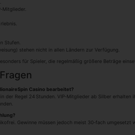
.
‑Mitglieder.
rlebnis.
n Stufen.
eisung) stehen nicht in allen Ländern zur Verfügung.
esonders für Spieler, die regelmäßig größere Beträge einse
 Fragen
lionaireSpin Casino bearbeitet?
in der Regel 24 Stunden. VIP‑Mitglieder ab Silber erhalten 
unden.
ahlung?
sikofrei. Gewinne müssen jedoch meist 30‑fach umgesetzt w