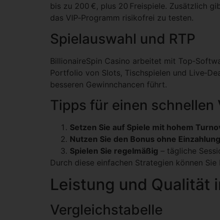
bis zu 200 €, plus 20 Freispiele. Zusätzlich g
das VIP‑Programm risikofrei zu testen.
Spielauswahl und RTP
BillionaireSpin Casino arbeitet mit Top‑Soft
Portfolio von Slots, Tischspielen und Live‑Dea
besseren Gewinnchancen führt.
Tipps für einen schnellen
Setzen Sie auf Spiele mit hohem Turno
Nutzen Sie den Bonus ohne Einzahlun
Spielen Sie regelmäßig
– tägliche Sessi
Durch diese einfachen Strategien können Sie 
Leistung und Qualität 
Vergleichstabelle