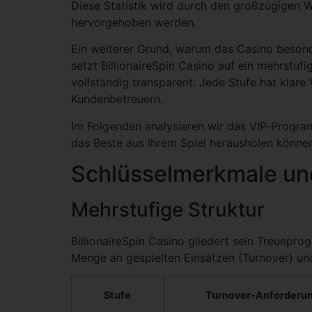
Diese Statistik wird durch den großzügigen W
hervorgehoben werden.
Ein weiterer Grund, warum das Casino besonde
setzt BillionaireSpin Casino auf ein mehrstuf
vollständig transparent: Jede Stufe hat klar
Kundenbetreuern.
Im Folgenden analysieren wir das VIP‑Progra
das Beste aus Ihrem Spiel herausholen könne
Schlüsselmerkmale un
Mehrstufige Struktur
BillionaireSpin Casino gliedert sein Treuepro
Menge an gespielten Einsätzen (Turnover) un
Stufe
Turnover‑Anforderu