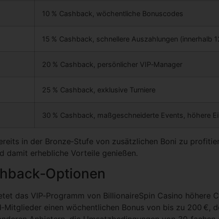
10 % Cashback, wöchentliche Bonuscodes
15 % Cashback, schnellere Auszahlungen (innerhalb 1
20 % Cashback, persönlicher VIP‑Manager
25 % Cashback, exklusive Turniere
30 % Cashback, maßgeschneiderte Events, höhere Ei
ereits in der Bronze‑Stufe von zusätzlichen Boni zu profitie
 damit erhebliche Vorteile genießen.
shback‑Optionen
tet das VIP‑Programm von BillionaireSpin Casino höhere C
‑Mitglieder einen wöchentlichen Bonus von bis zu 200 €,
 anderen Anbietern, die Umsatzbedingungen von 30‑fachen