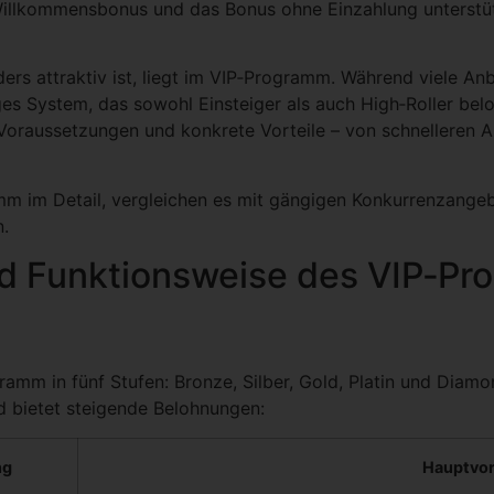
illkommensbonus und das Bonus ohne Einzahlung unterstützt
rs attraktiv ist, liegt im VIP‑Programm. Während viele Anb
iges System, das sowohl Einsteiger als auch High‑Roller be
e Voraussetzungen und konkrete Vorteile – von schnelleren 
mm im Detail, vergleichen es mit gängigen Konkurrenzange
n.
d Funktionsweise des VIP‑P
gramm in fünf Stufen: Bronze, Silber, Gold, Platin und Diam
d bietet steigende Belohnungen:
ng
Hauptvor