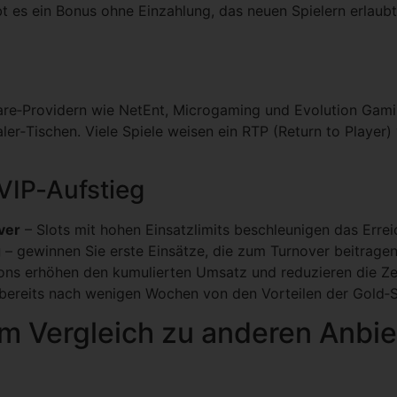
ibt es ein Bonus ohne Einzahlung, das neuen Spielern erlaub
ware‑Providern wie NetEnt, Microgaming und Evolution Gami
ler‑Tischen. Viele Spiele weisen ein RTP (Return to Player)
 VIP‑Aufstieg
ver
– Slots mit hohen Einsatzlimits beschleunigen das Errei
g
– gewinnen Sie erste Einsätze, die zum Turnover beitragen,
ons erhöhen den kumulierten Umsatz und reduzieren die Zei
bereits nach wenigen Wochen von den Vorteilen der Gold‑St
im Vergleich zu anderen Anbie