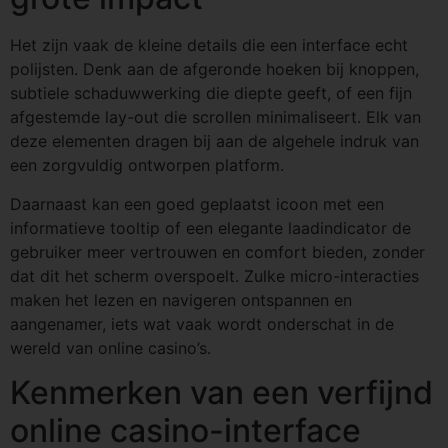
Het zijn vaak de kleine details die een interface echt
polijsten. Denk aan de afgeronde hoeken bij knoppen,
subtiele schaduwwerking die diepte geeft, of een fijn
afgestemde lay-out die scrollen minimaliseert. Elk van
deze elementen dragen bij aan de algehele indruk van
een zorgvuldig ontworpen platform.
Daarnaast kan een goed geplaatst icoon met een
informatieve tooltip of een elegante laadindicator de
gebruiker meer vertrouwen en comfort bieden, zonder
dat dit het scherm overspoelt. Zulke micro-interacties
maken het lezen en navigeren ontspannen en
aangenamer, iets wat vaak wordt onderschat in de
wereld van online casino’s.
Kenmerken van een verfijnd
online casino-interface