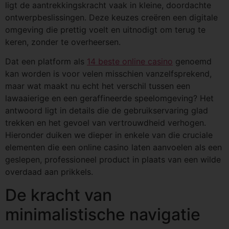
ligt de aantrekkingskracht vaak in kleine, doordachte
ontwerpbeslissingen. Deze keuzes creëren een digitale
omgeving die prettig voelt en uitnodigt om terug te
keren, zonder te overheersen.
Dat een platform als
14 beste online casino
genoemd
kan worden is voor velen misschien vanzelfsprekend,
maar wat maakt nu echt het verschil tussen een
lawaaierige en een geraffineerde speelomgeving? Het
antwoord ligt in details die de gebruikservaring glad
trekken en het gevoel van vertrouwdheid verhogen.
Hieronder duiken we dieper in enkele van die cruciale
elementen die een online casino laten aanvoelen als een
geslepen, professioneel product in plaats van een wilde
overdaad aan prikkels.
De kracht van
minimalistische navigatie