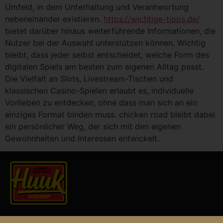
Umfeld, in dem Unterhaltung und Verantwortung
nebeneinander existieren.
https://wichtige-tipps.de/
bietet darüber hinaus weiterführende Informationen, die
Nutzer bei der Auswahl unterstützen können. Wichtig
bleibt, dass jeder selbst entscheidet, welche Form des
digitalen Spiels am besten zum eigenen Alltag passt.
Die Vielfalt an Slots, Livestream-Tischen und
klassischen Casino-Spielen erlaubt es, individuelle
Vorlieben zu entdecken, ohne dass man sich an ein
einziges Format binden muss. chicken road bleibt dabei
ein persönlicher Weg, der sich mit den eigenen
Gewohnheiten und Interessen entwickelt.
Find us at