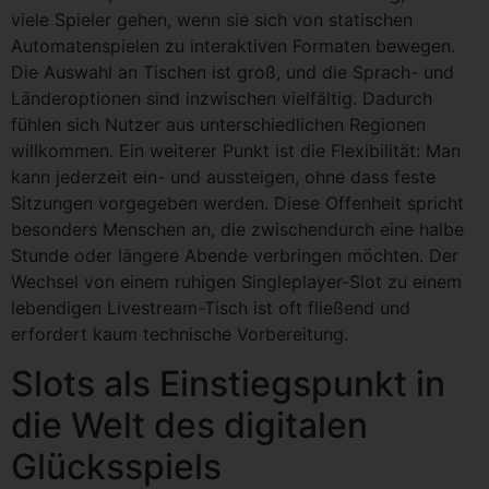
viele Spieler gehen, wenn sie sich von statischen
Automatenspielen zu interaktiven Formaten bewegen.
Die Auswahl an Tischen ist groß, und die Sprach- und
Länderoptionen sind inzwischen vielfältig. Dadurch
fühlen sich Nutzer aus unterschiedlichen Regionen
willkommen. Ein weiterer Punkt ist die Flexibilität: Man
kann jederzeit ein- und aussteigen, ohne dass feste
Sitzungen vorgegeben werden. Diese Offenheit spricht
besonders Menschen an, die zwischendurch eine halbe
Stunde oder längere Abende verbringen möchten. Der
Wechsel von einem ruhigen Singleplayer-Slot zu einem
lebendigen Livestream-Tisch ist oft fließend und
erfordert kaum technische Vorbereitung.
Slots als Einstiegspunkt in
die Welt des digitalen
Glücksspiels