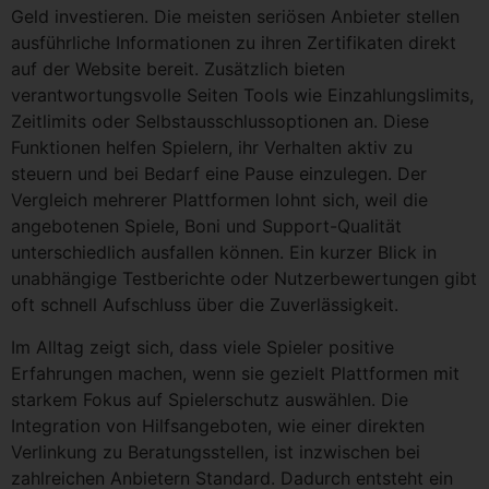
Geld investieren. Die meisten seriösen Anbieter stellen
ausführliche Informationen zu ihren Zertifikaten direkt
auf der Website bereit. Zusätzlich bieten
verantwortungsvolle Seiten Tools wie Einzahlungslimits,
Zeitlimits oder Selbstausschlussoptionen an. Diese
Funktionen helfen Spielern, ihr Verhalten aktiv zu
steuern und bei Bedarf eine Pause einzulegen. Der
Vergleich mehrerer Plattformen lohnt sich, weil die
angebotenen Spiele, Boni und Support-Qualität
unterschiedlich ausfallen können. Ein kurzer Blick in
unabhängige Testberichte oder Nutzerbewertungen gibt
oft schnell Aufschluss über die Zuverlässigkeit.
Im Alltag zeigt sich, dass viele Spieler positive
Erfahrungen machen, wenn sie gezielt Plattformen mit
starkem Fokus auf Spielerschutz auswählen. Die
Integration von Hilfsangeboten, wie einer direkten
Verlinkung zu Beratungsstellen, ist inzwischen bei
zahlreichen Anbietern Standard. Dadurch entsteht ein