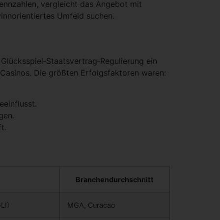
Kennzahlen, vergleicht das Angebot mit
innorientiertes Umfeld suchen.
lücksspiel‑Staatsvertrag‑Regulierung ein
‑Casinos. Die größten Erfolgsfaktoren waren:
einflusst.
gen.
t.
Branchendurchschnitt
LI)
MGA, Curacao