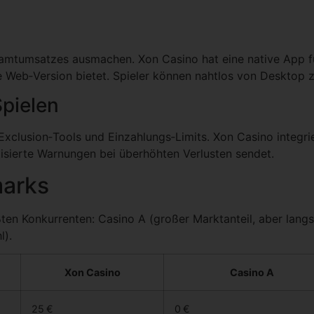
tumsatzes ausmachen. Xon Casino hat eine native App für 
 Web‑Version bietet. Spieler können nahtlos von Desktop z
Spielen
Exclusion‑Tools und Einzahlungs‑Limits. Xon Casino integri
isierte Warnungen bei überhöhten Verlusten sendet.
marks
ßten Konkurrenten: Casino A (großer Marktanteil, aber lan
l).
Xon Casino
Casino A
25 €
0 €