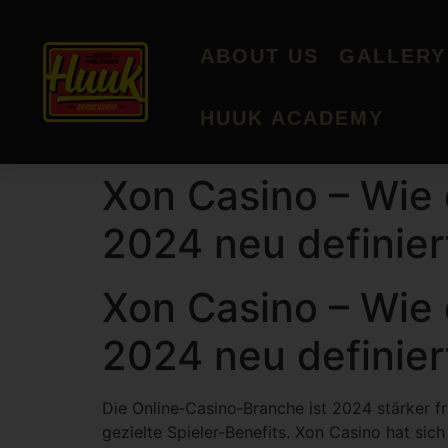
ABOUT US
GALLERY
HUUK ACADEMY
Xon Casino – Wie 
2024 neu definier
Xon Casino – Wie 
2024 neu definier
Die Online‑Casino‑Branche ist 2024 stärker f
gezielte Spieler‑Benefits. Xon Casino hat si