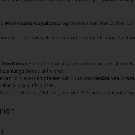
le
Weihnachts‑Loyalitätsprogramme
kann Xon Casino die 
mit personalisierten Boni stärkt die langfristige Spielerlo
n
Xon Bonus
vollständig ausnutzen, indem sie zuerst den N
Einzahlungs‑Bonus aktivieren.
turn to Player) empfehlen wir Slots von
NetEnt
wie
Starbu
eller Bildqualität bieten.
llets (z. B. Skrill, Neteller), um die 12‑Stunden‑Auszahlung
rien
g.