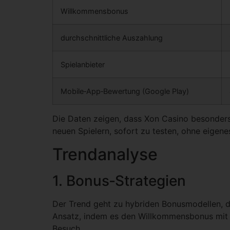
Willkommensbonus
durchschnittliche Auszahlung
Spielanbieter
Mobile‑App‑Bewertung (Google Play)
Die Daten zeigen, dass Xon Casino besonders
neuen Spielern, sofort zu testen, ohne eigenes
Trendanalyse
1. Bonus‑Strategien
Der Trend geht zu hybriden Bonusmodellen, 
Ansatz, indem es den Willkommensbonus mit e
Besuch.