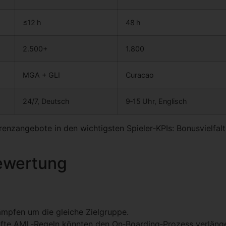
≤12 h
48 h
2.500+
1.800
MGA + GLI
Curacao
24/7, Deutsch
9‑15 Uhr, Englisch
enzangebote in den wichtigsten Spieler‑KPIs: Bonusvielfal
ewertung
ämpfen um die gleiche Zielgruppe.
fte AML‑Regeln könnten den On‑Boarding‑Prozess verlänge