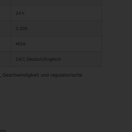
24 h
2.200
MGA
24/7, Deutsch/Englisch
t, Geschwindigkeit und regulatorische
rn.