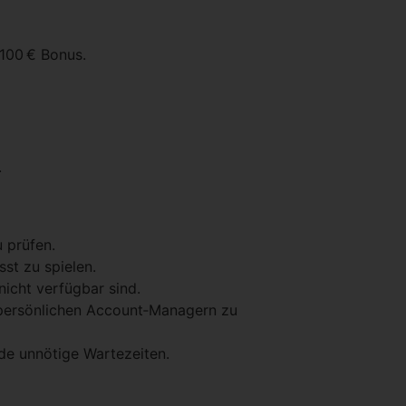
100 € Bonus.
.
u prüfen.
t zu spielen.
nicht verfügbar sind.
 persönlichen Account‑Managern zu
ide unnötige Wartezeiten.