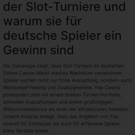
der Slot‑Turniere und
warum sie für
deutsche Spieler ein
Gewinn sind
Die Datenlage zeigt, dass Slot‑Turniere im deutschen
Online‑Casino‑Markt starkes Wachstum verzeichnen.
Spieler suchen nicht nur hohe Auszahlung, sondern auch
Wettkampf‑Feeling und Zusatzgewinne. Yep Casino
positioniert sich mit einem breiten Turnier‑Portfolio,
schnellen Auszahlungen und einem großzügigen
Willkommensbonus als einer der attraktivsten Anbieter.
Unsere Analyse belegt, dass das Angebot von Yep
sowohl für Einsteiger als auch für erfahrene Spieler
klare Vorteile bietet.