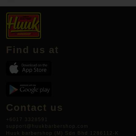
Find us at
Contact us
+6017 3328591
support@huukbarbershop.com
Huuk barbershop (M) Sdn Bhd 1286112-K