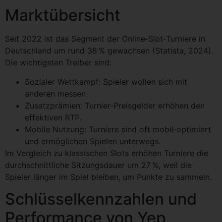
Marktübersicht
Seit 2022 ist das Segment der Online‑Slot‑Turniere in
Deutschland um rund 38 % gewachsen (Statista, 2024).
Die wichtigsten Treiber sind:
Sozialer Wettkampf: Spieler wollen sich mit
anderen messen.
Zusatzprämien: Turnier‑Preisgelder erhöhen den
effektiven RTP.
Mobile Nutzung: Turniere sind oft mobil‑optimiert
und ermöglichen Spielen unterwegs.
Im Vergleich zu klassischen Slots erhöhen Turniere die
durchschnittliche Sitzungsdauer um 27 %, weil die
Spieler länger im Spiel bleiben, um Punkte zu sammeln.
Schlüsselkennzahlen und
Performance von Yep