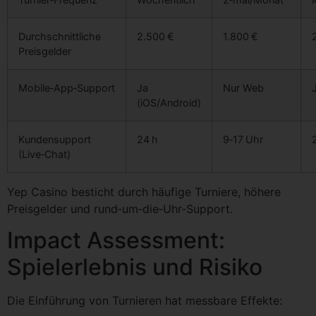
Durchschnittliche
2.500 €
1.800 €
Preisgelder
Mobile‑App‑Support
Ja
Nur Web
(iOS/Android)
Kundensupport
24 h
9‑17 Uhr
(Live‑Chat)
Yep Casino besticht durch häufige Turniere, höhere
Preisgelder und rund‑um‑die‑Uhr‑Support.
Impact Assessment:
Spielerlebnis und Risiko
Die Einführung von Turnieren hat messbare Effekte: