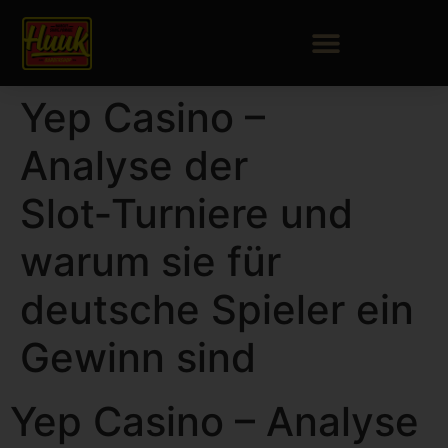
Yep Casino –
Analyse der
Slot‑Turniere und
warum sie für
deutsche Spieler ein
Gewinn sind
Yep Casino – Analyse